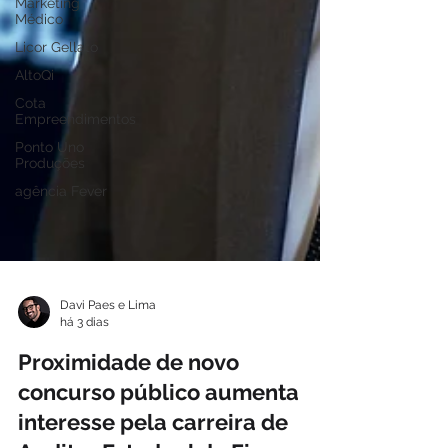
Marketing
Médico
Licor Gellato
AltoQi
Cota
Empreendimentos
Ponto Uno
Produções
agência Fever
Davi Paes e Lima
há 3 dias