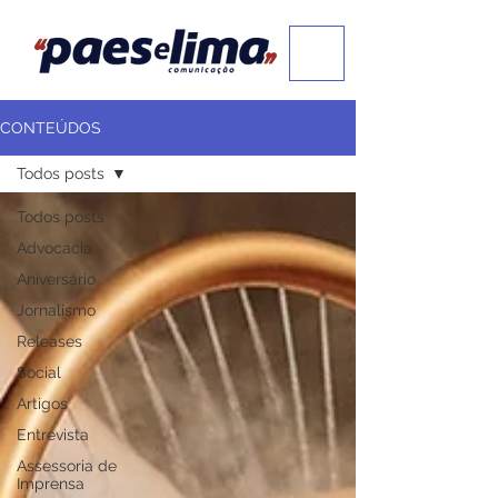
CONTEÚDOS
Todos posts
Todos posts
Advocacia
Aniversário
Jornalismo
Releases
Social
Artigos
Entrevista
Assessoria de
Imprensa