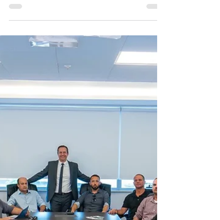
Davi Paes e Lima
29 de jul.
Há 52 anos no mercado, Cota
Empreendimentos inicia as
obras do Cota 365 e apresenta
uma nova forma de morar
Empreendimento no bairro Estreito reúne
tecnologia construtiva, soluções inovadoras para
conforto e segurança, áreas de convivência e
um conceito pensado para diferentes estilos de
vida