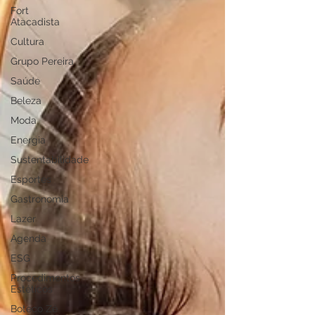
Fort
Atacadista
Cultura
Grupo Pereira
Saúde
Beleza
Moda
Energia
Sustentabilidade
Esportes
Gastronomia
Lazer
Agenda
ESG
Procedimentos
Estéticos
Boteco Zé