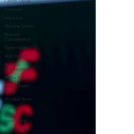
Carlos Tapias
Carnaval
Lez a Lez
Mariana Salum
Bressan
Cabeleireiros
Florianópolis
Star Beatles
Bressan
Cabeleireiros
Arthur Afonso
Escola Helen
Keller
Douglas Rosa
Eventos
Bella
Experience
Júlia Cherem