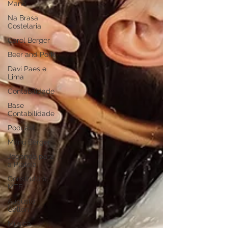
Mané
Na Brasa
Costelaria
Carol Berger
Beer and Pork
Davi Paes e
Lima
Contabilidade
Base
Contabilidade
Podcast
Manu Berger
Jogando para
a Plateia
Construtora
MTF
Augusto
Gallon
Música