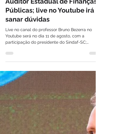
Proximidade de novo
concurso público aumenta
interesse pela carreira de
Auditor Estadual de Finanças
Públicas; live no Youtube irá
sanar dúvidas
Live no canal do professor Bruno Bezerra no
Youtube será no dia 11 de agosto, com a
participação do presidente do Sindaf-SC;
iniciativa apresentará atribuições, áreas de
atuação e perspectivas de uma das carreiras
estratégicas para a gestão das finanças
públicas de Santa Catarina