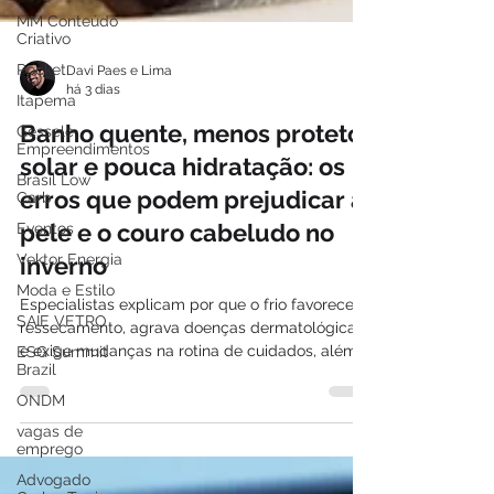
MM Conteúdo
Criativo
Pocket
Itapema
Davi Paes e Lima
Gessele
há 3 dias
Empreendimentos
Banho quente, menos protetor
Brasil Low
Carb
solar e pouca hidratação: os
Eventos
erros que podem prejudicar a
Vektor Energia
pele e o couro cabeludo no
Moda e Estilo
inverno
SAIE VETRO
ESG Summit
Especialistas explicam por que o frio favorece o
Brazil
ressecamento, agrava doenças dermatológicas
e exige mudanças na rotina de cuidados, além
ONDM
de tornar esta a melhor época para investir em
vagas de
tratamentos da pele
emprego
Advogado