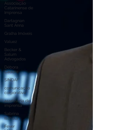
Associação
Catarinense de
Imprensa
Dartagnan
Sant Anna
Gralha Imóveis
Valuez
Becker &
Salum
Advogados
Débora
Cadore
SINDAF
comunicação
corporativa
assessoria de
imprensa
Sabrina
Isabela
Fever