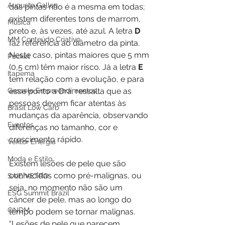
Augusto Gallon
das pintas não é a mesma em todas; 
existem diferentes tons de marrom, 
Música
preto e, às vezes, até azul. A letra 
D
MM Conteúdo Criativo
faz referência ao diâmetro da pinta. 
Neste caso, pintas maiores que 5 mm 
Pocket
(0,5 cm) têm maior risco. Já a letra 
E
Itapema
tem relação com a evolução, e para 
Gessele Empreendimentos
esse ponto a Dra. ressalta que as 
pessoas devem ficar atentas às 
Brasil Low Carb
mudanças da aparência, observando 
Eventos
diferenças no tamanho, cor e 
crescimento rápido.
Vektor Energia
Moda e Estilo
Existem lesões de pele que são 
conhecidas como pré-malignas, ou 
SAIE VETRO
seja, no momento não são um 
ESG Summit Brazil
câncer de pele, mas ao longo do 
ONDM
tempo podem se tornar malignas. 
“Lesões de pele que parecem 