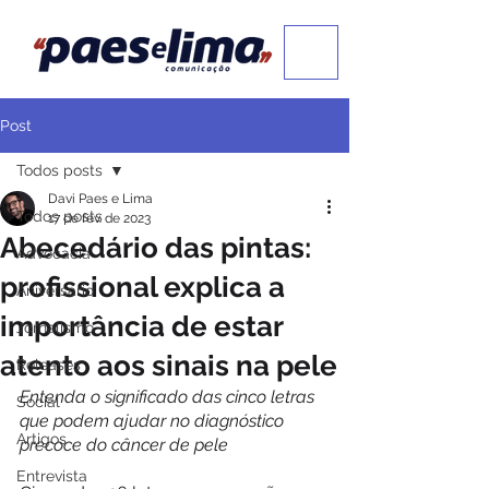
Post
Todos posts
Davi Paes e Lima
Todos posts
17 de fev. de 2023
Abecedário das pintas:
Advocacia
profissional explica a
Aniversário
importância de estar
Jornalismo
atento aos sinais na pele
Releases
Entenda o significado das cinco letras 
Social
que podem ajudar no diagnóstico 
Artigos
precoce do câncer de pele
Entrevista