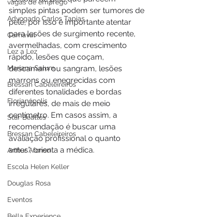
vagas de emprego
simples pintas podem ser tumores de 
Advogado Carlos Tapias
pele, por isso é importante atentar 
para lesões de surgimento recente, 
Carnaval
avermelhadas, com crescimento 
Lez a Lez
rápido, lesões que coçam, 
Mariana Salum
descamam ou sangram, lesões 
marrons ou enegrecidas com 
Bressan Cabeleireiros
diferentes tonalidades e bordas 
Florianópolis
irregulares, de mais de meio 
centímetro. Em casos assim, a 
Star Beatles
recomendação é buscar uma 
Bressan Cabeleireiros
avaliação profissional o quanto 
antes”, orienta a médica.
Arthur Afonso
Escola Helen Keller
Douglas Rosa
Eventos
Bella Experience