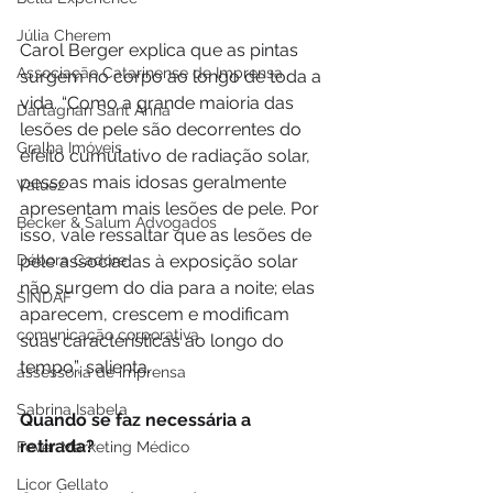
Júlia Cherem
Carol Berger explica que as pintas 
Associação Catarinense de Imprensa
surgem no corpo ao longo de toda a 
vida. “Como a grande maioria das 
Dartagnan Sant Anna
lesões de pele são decorrentes do 
Gralha Imóveis
efeito cumulativo de radiação solar, 
pessoas mais idosas geralmente 
Valuez
apresentam mais lesões de pele. Por 
Becker & Salum Advogados
isso, vale ressaltar que as lesões de 
pele associadas à exposição solar 
Débora Cadore
não surgem do dia para a noite; elas 
SINDAF
aparecem, crescem e modificam 
comunicação corporativa
suas características ao longo do 
tempo”, salienta.
assessoria de imprensa
Sabrina Isabela
Quando se faz necessária a 
retirada? 
Fever Marketing Médico
Licor Gellato