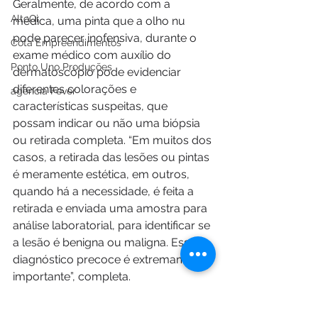
Geralmente, de acordo com a 
AltoQi
médica, uma pinta que a olho nu 
pode parecer inofensiva, durante o 
Cota Empreendimentos
exame médico com auxílio do 
Ponto Uno Produções
dermatoscópio pode evidenciar 
diferentes colorações e 
agência Fever
características suspeitas, que 
possam indicar ou não uma biópsia 
ou retirada completa. “Em muitos dos 
casos, a retirada das lesões ou pintas 
é meramente estética, em outros, 
quando há a necessidade, é feita a 
retirada e enviada uma amostra para 
análise laboratorial, para identificar se 
a lesão é benigna ou maligna. Esse 
diagnóstico precoce é extremamente 
importante”, completa.