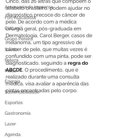
Cinco, das 26 letras que compõem o 
Assessoria de Imprensa
alfabeto brasileiro, podem ajudar no 
diagnóstico precoce do câncer de 
Fort Atacadista
pele. De acordo com a médica 
Cultura
cirurgiã geral, pós-graduada em 
Dermatologia, Carol Berger, casos de 
Grupo Pereira
melanoma, um tipo agressivo de 
câncer de pele, que muitas vezes é 
Saúde
confundido com uma pinta, pode ser 
Beleza
diagnosticado, seguindo a 
regra do 
ABCDE
. O procedimento, que é 
Moda
realizado durante uma consulta 
Energia
médica, visa avaliar a aparência das 
pintas encontradas pelo corpo.  
Sustentabilidade
Esportes
Gastronomia
Lazer
Agenda