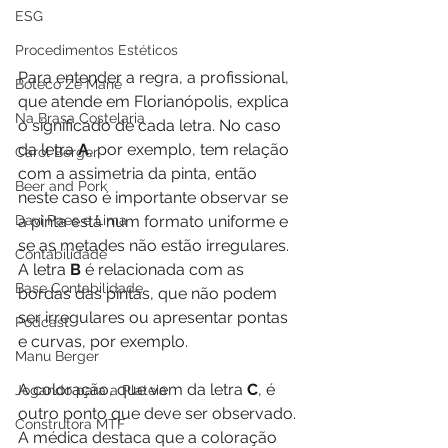
ESG
Procedimentos Estéticos
Para entender a regra, a profissional, 
Boteco Zé Mané
que atende em Florianópolis, explica 
Na Brasa Costelaria
o significado de cada letra. No caso 
da letra 
A
, por exemplo, tem relação 
Carol Berger
com a assimetria da pinta, então 
Beer and Pork
neste caso é importante observar se 
Davi Paes e Lima
a pinta está num formato uniforme e 
se as metades não estão irregulares. 
Contabilidade
A letra 
B
 é relacionada com as 
Base Contabilidade
bordas das pintas, que não podem 
ser irregulares ou apresentar pontas 
Podcast
e curvas, por exemplo.
Manu Berger
A coloração, que vem da letra 
C
, é 
Jogando para a Plateia
outro ponto que deve ser observado. 
Construtora MTF
A médica destaca que a coloração 