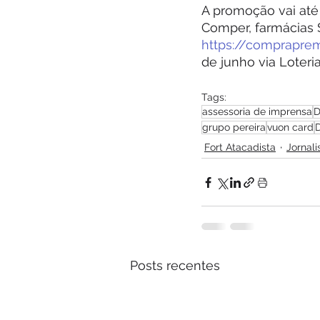
A promoção vai até 
Comper, farmácias S
https://comprapre
de junho via Loteri
Tags:
assessoria de imprensa
D
grupo pereira
vuon card
D
Fort Atacadista
Jornal
Posts recentes