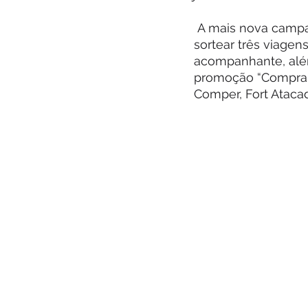
Base Contabilidade
Podcast
 A mais nova campanha do Fort Atacadista em parceria com grandes fabricantes vai 
sortear três viage
acompanhante, além 
promoção “Compra P
Comper, Fort Atacad