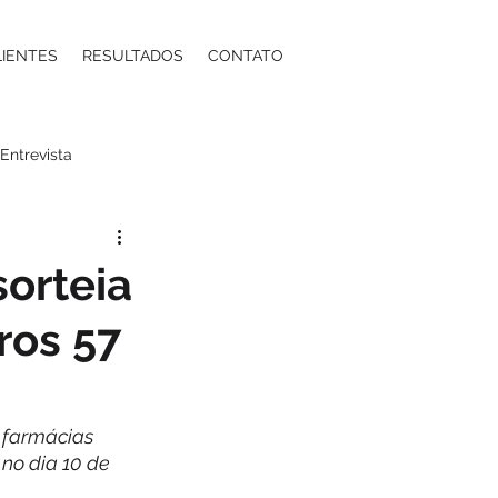
LIENTES
RESULTADOS
CONTATO
Entrevista
a
Moda
Energia
orteia
ros 57
ntos Estéticos
ma
Contabilidade
 farmácias 
 no dia 10 de 