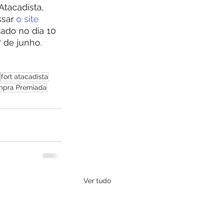
tacadista, 
ssar
 o site 
zado no dia 10 
7 de junho.
fort atacadista
pra Premiada
Ver tudo