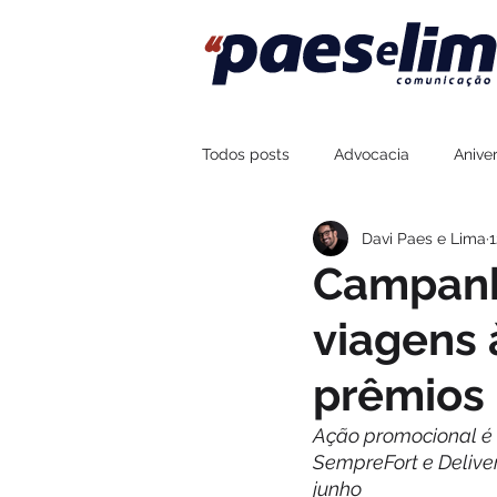
Todos posts
Advocacia
Aniver
Davi Paes e Lima
1
Assessoria de Imprensa
Fort
Campanh
viagens 
Sustentabilidade
Esportes
prêmios 
Boteco Zé Mané
Na Brasa Co
Ação promocional é 
SempreFort e Delivery
junho 