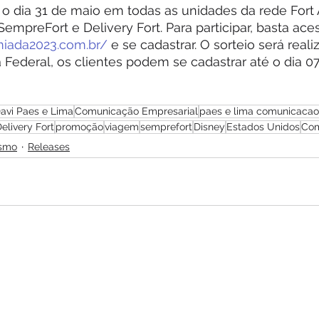
o dia 31 de maio em todas as unidades da rede Fort A
empreFort e Delivery Fort. Para participar, basta ace
miada2023.com.br/
 e se cadastrar. O sorteio será reali
a Federal, os clientes podem se cadastrar até o dia 0
avi Paes e Lima
Comunicação Empresarial
paes e lima comunicacao
elivery Fort
promoção
viagem
semprefort
Disney
Estados Unidos
Com
ismo
Releases