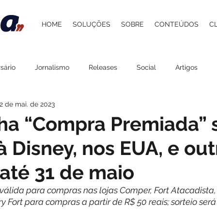
HOME
SOLUÇÕES
SOBRE
CONTEÚDOS
C
sário
Jornalismo
Releases
Social
Artigos
2 de mai. de 2023
 Atacadista
Cultura
Grupo Pereira
Saúde
Belez
a “Compra Premiada” s
à Disney, nos EUA, e out
Gastronomia
Lazer
Agenda
ESG
Procedime
até 31 de maio
stelaria
Carol Berger
Beer and Pork
Davi Paes e Li
válida para compras nas lojas Comper, Fort Atacadista,
 Fort para compras a partir de R$ 50 reais; sorteio será