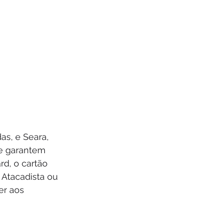
s, e Seara, 
 e garantem 
d, o cartão 
 Atacadista ou 
r aos 