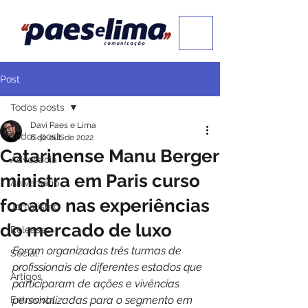
Post
Todos posts
Davi Paes e Lima
Todos posts
6 de out. de 2022
Catarinense Manu Berger
Advocacia
ministra em Paris curso
Aniversário
focado nas experiências
Jornalismo
do mercado de luxo
Releases
Foram organizadas três turmas de 
Social
profissionais de diferentes estados que 
Artigos
participaram de ações e vivências 
personalizadas para o segmento em 
Entrevista