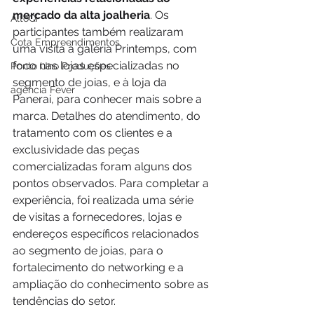
mercado da alta joalheria
. Os 
AltoQi
participantes também realizaram 
Cota Empreendimentos
uma visita à galeria Printemps, com 
foco nas lojas especializadas no 
Ponto Uno Produções
segmento de joias, e à loja da 
agência Fever
Panerai, para conhecer mais sobre a 
marca. Detalhes do atendimento, do 
tratamento com os clientes e a 
exclusividade das peças 
comercializadas foram alguns dos 
pontos observados. Para completar a 
experiência, foi realizada uma série 
de visitas a fornecedores, lojas e 
endereços específicos relacionados 
ao segmento de joias, para o 
fortalecimento do networking e a 
ampliação do conhecimento sobre as 
tendências do setor.