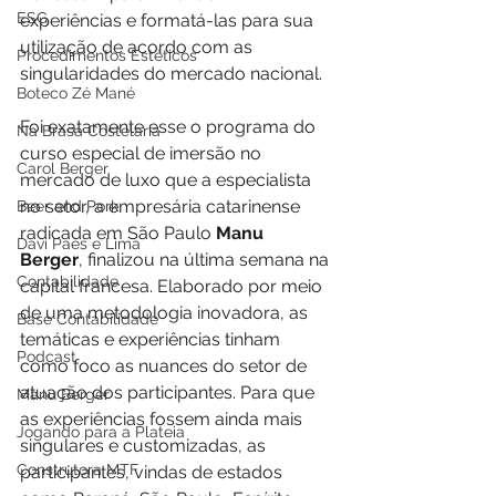
ESG
experiências e formatá-las para sua 
utilização de acordo com as 
Procedimentos Estéticos
singularidades do mercado nacional.
Boteco Zé Mané
Foi exatamente esse o programa do 
Na Brasa Costelaria
curso especial de imersão no 
Carol Berger
mercado de luxo que a especialista 
no setor, a empresária catarinense 
Beer and Pork
radicada em São Paulo
 Manu 
Davi Paes e Lima
Berger
, finalizou na última semana na 
Contabilidade
capital francesa. Elaborado por meio 
de uma metodologia inovadora, as 
Base Contabilidade
temáticas e experiências tinham 
Podcast
como foco as nuances do setor de 
atuação dos participantes. Para que 
Manu Berger
as experiências fossem ainda mais 
Jogando para a Plateia
singulares e customizadas, as 
Construtora MTF
participantes, vindas de estados 