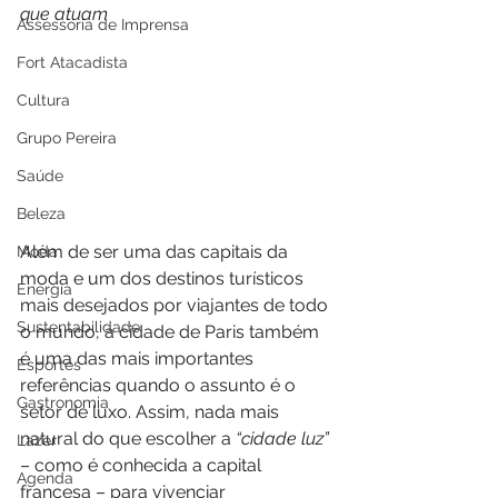
que atuam
Assessoria de Imprensa
Fort Atacadista
Cultura
Grupo Pereira
Saúde
Beleza
Além de ser uma das capitais da 
Moda
moda e um dos destinos turísticos 
Energia
mais desejados por viajantes de todo 
Sustentabilidade
o mundo, a cidade de Paris também 
é uma das mais importantes 
Esportes
referências quando o assunto é o 
Gastronomia
setor de luxo. Assim, nada mais 
natural do que escolher a 
“cidade luz” 
Lazer
– como é conhecida a capital 
Agenda
francesa – para vivenciar 