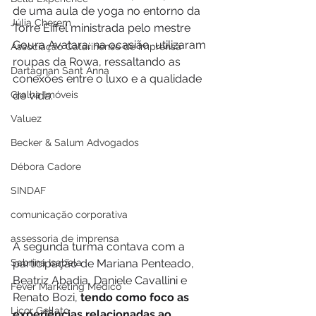
de uma aula de yoga no entorno da 
Júlia Cherem
Torre Eiffel ministrada pelo mestre 
Goura Avatara; na ocasião, utilizaram 
Associação Catarinense de Imprensa
roupas da Rowa, ressaltando as 
Dartagnan Sant Anna
conexões entre o luxo e a qualidade 
Gralha Imóveis
de vida.
Valuez
Becker & Salum Advogados
Débora Cadore
SINDAF
comunicação corporativa
assessoria de imprensa
A segunda turma contava com a 
participação de Mariana Penteado, 
Sabrina Isabela
Beatriz Abadia, Daniele Cavallini e 
Fever Marketing Médico
Renato Bozi, 
tendo como foco as 
Licor Gellato
experiências relacionadas ao 