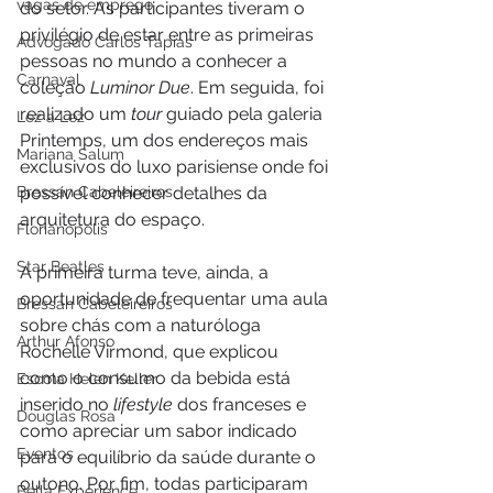
vagas de emprego
do setor. As participantes tiveram o 
privilégio de estar entre as primeiras 
Advogado Carlos Tapias
pessoas no mundo a conhecer a 
Carnaval
coleção 
Luminor Due
. Em seguida, foi 
realizado um 
tour
 guiado pela galeria 
Lez a Lez
Printemps, um dos endereços mais 
Mariana Salum
exclusivos do luxo parisiense onde foi 
Bressan Cabeleireiros
possível conhecer detalhes da 
arquitetura do espaço.
Florianópolis
Star Beatles
A primeira turma teve, ainda, a 
oportunidade de frequentar uma aula 
Bressan Cabeleireiros
sobre chás com a naturóloga 
Arthur Afonso
Rochelle Virmond, que explicou 
como o consumo da bebida está 
Escola Helen Keller
inserido no 
lifestyle
 dos franceses e 
Douglas Rosa
como apreciar um sabor indicado 
Eventos
para o equilíbrio da saúde durante o 
outono. Por fim, todas participaram 
Bella Experience