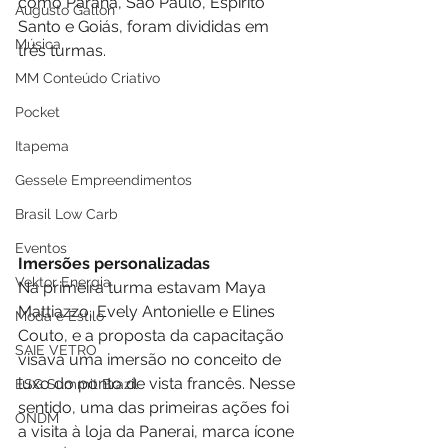
como Paraná, São Paulo, Espírito 
Augusto Gallon
Santo e Goiás, foram divididas em 
Música
três turmas.
MM Conteúdo Criativo
Pocket
Itapema
Gessele Empreendimentos
Brasil Low Carb
Eventos
Imersões personalizadas
Vektor Energia
Na primeira turma estavam Maya 
Mattiazzo, Evely Antonielle e Elines 
Moda e Estilo
Couto, e a proposta da capacitação 
SAIE VETRO
visava uma imersão no conceito de 
luxo do ponto de vista francês. Nesse 
ESG Summit Brazil
sentido, uma das primeiras ações foi 
ONDM
a visita à loja da Panerai, marca ícone 