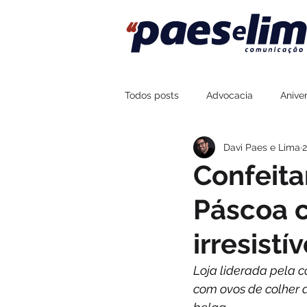
Todos posts
Advocacia
Aniver
Davi Paes e Lima
2
Assessoria de Imprensa
Fort
Confeita
Páscoa c
Sustentabilidade
Esportes
irresistív
Boteco Zé Mané
Na Brasa Co
Loja liderada pela c
com ovos de colher d