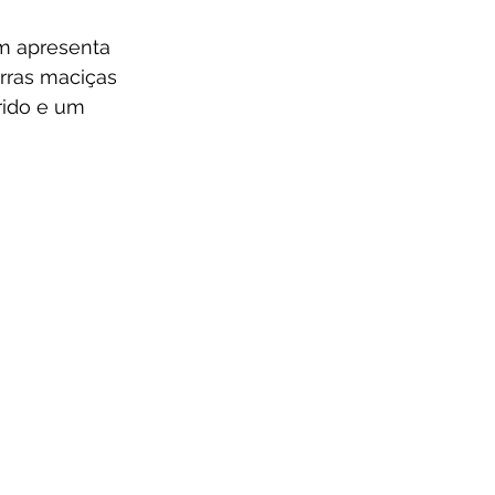
m apresenta 
rras maciças 
rido e um 