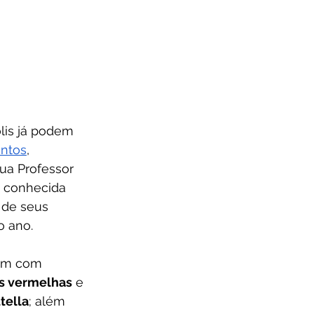
lis já podem 
ntos
, 
Rua Professor 
a conhecida 
 de seus 
o ano.
nam com 
as vermelhas
 e 
tella
; além 