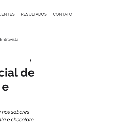
LIENTES
RESULTADOS
CONTATO
Entrevista
a
Moda
Energia
cial de
 e
ntos Estéticos
ma
Contabilidade
a nos sabores 
la e chocolate 