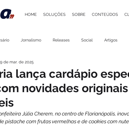
HOME
SOLUÇÕES
SOBRE
CONTEÚDOS
C
sário
Jornalismo
Releases
Social
Artigos
9 de mar. de 2025
 Atacadista
Cultura
Grupo Pereira
Saúde
Belez
ria lança cardápio espe
om novidades originais
Gastronomia
Lazer
Agenda
ESG
Procedime
eis
stelaria
Carol Berger
Beer and Pork
Davi Paes e Li
onfeiteira Júlia Cherem, no centro de Florianópolis, inov
e pistache com frutas vermelhas e de cookies com nutel