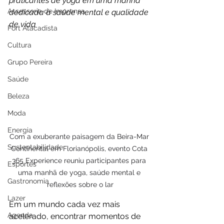
praticantes de yoga em uma manhã 
Assessoria de Imprensa
dedicada à saúde mental e qualidade 
de vida
Fort Atacadista
Cultura
Grupo Pereira
Saúde
Beleza
Moda
Energia
Com a exuberante paisagem da Beira-Mar 
Sustentabilidade
Continental em Florianópolis, evento Cota 
365 Experience reuniu participantes para 
Esportes
uma manhã de yoga, saúde mental e 
Gastronomia
reflexões sobre o lar
Lazer
Em um mundo cada vez mais 
Agenda
acelerado, encontrar momentos de 