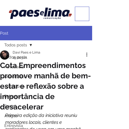
Post
Todos posts
Davi Paes e Lima
Todos posts
19 de jun.
Cota Empreendimentos
Advocacia
promove manhã de bem-
Aniversário
estar e reflexão sobre a
Jornalismo
importância de
Releases
desacelerar
Social
Primeira edição da iniciativa reuniu 
Artigos
moradores locais, clientes e 
Entrevista