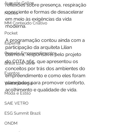
Augusto Gallon
reflexões sobre presença, respiração 
consciente e formas de desacelerar 
Música
em meio às exigências da vida 
MM Conteúdo Criativo
moderna.
Pocket
A programação contou ainda com a 
Itapema
participação da arquiteta Lilian 
Gessele Empreendimentos
Dalmora, responsável pelo projeto 
do COTA 365, que apresentou os 
Brasil Low Carb
conceitos por trás dos ambientes do 
Eventos
empreendimento e como eles foram 
planejados para promover conforto, 
Vektor Energia
acolhimento e qualidade de vida.
Moda e Estilo
SAIE VETRO
ESG Summit Brazil
ONDM