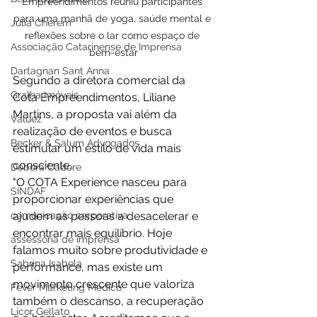
Empreendimentos reuniu participantes 
para uma manhã de yoga, saúde mental e 
Júlia Cherem
reflexões sobre o lar como espaço de 
Associação Catarinense de Imprensa
bem-estar
Dartagnan Sant Anna
Segundo a diretora comercial da 
Gralha Imóveis
Cota Empreendimentos, Liliane 
Martins, a proposta vai além da 
Valuez
realização de eventos e busca 
Becker & Salum Advogados
estimular um estilo de vida mais 
consciente.
Débora Cadore
"O COTA Experience nasceu para 
SINDAF
proporcionar experiências que 
ajudem as pessoas a desacelerar e 
comunicação corporativa
encontrar mais equilíbrio. Hoje 
assessoria de imprensa
falamos muito sobre produtividade e 
Sabrina Isabela
performance, mas existe um 
movimento crescente que valoriza 
Fever Marketing Médico
também o descanso, a recuperação 
Licor Gellato