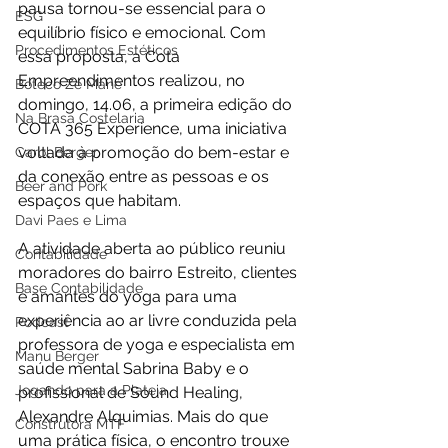
pausa tornou-se essencial para o 
ESG
equilíbrio físico e emocional. Com 
Procedimentos Estéticos
essa proposta, a Cota 
Empreendimentos realizou, no 
Boteco Zé Mané
domingo, 14.06, a primeira edição do 
Na Brasa Costelaria
COTA 365 Experience, uma iniciativa 
voltada à promoção do bem-estar e 
Carol Berger
da conexão entre as pessoas e os 
Beer and Pork
espaços que habitam.
Davi Paes e Lima
A atividade aberta ao público reuniu 
Contabilidade
moradores do bairro Estreito, clientes 
Base Contabilidade
e amantes do yoga para uma 
experiência ao ar livre conduzida pela 
Podcast
professora de yoga e especialista em 
Manu Berger
saúde mental Sabrina Baby e o 
Jogando para a Plateia
profissional de Sound Healing, 
Alexandre Alquimias. Mais do que 
Construtora MTF
uma prática física, o encontro trouxe 