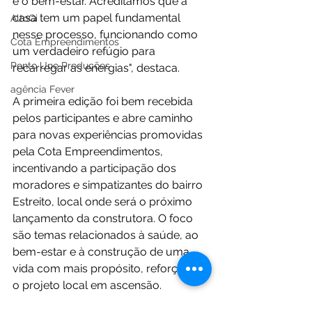
e o bem-estar. Acreditamos que a 
casa tem um papel fundamental 
AltoQi
nesse processo, funcionando como 
Cota Empreendimentos
um verdadeiro refúgio para 
Ponto Uno Produções
recarregar as energias", destaca.
agência Fever
A primeira edição foi bem recebida 
pelos participantes e abre caminho 
para novas experiências promovidas 
pela Cota Empreendimentos, 
incentivando a participação dos 
moradores e simpatizantes do bairro 
Estreito, local onde será o próximo 
lançamento da construtora. O foco 
são temas relacionados à saúde, ao 
bem-estar e à construção de uma 
vida com mais propósito, reforçando 
o projeto local em ascensão.