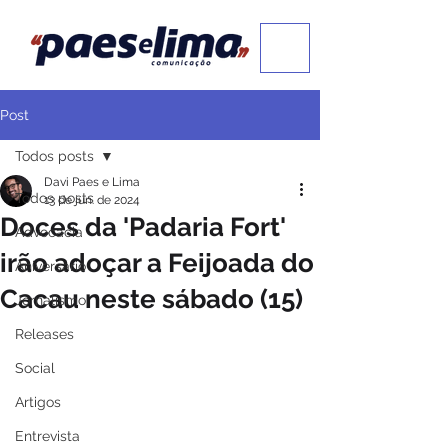
Post
Todos posts
Davi Paes e Lima
Todos posts
13 de jun. de 2024
Doces da 'Padaria Fort'
Advocacia
irão adoçar a Feijoada do
Aniversário
Cacau neste sábado (15)
Jornalismo
Releases
Social
Artigos
Entrevista