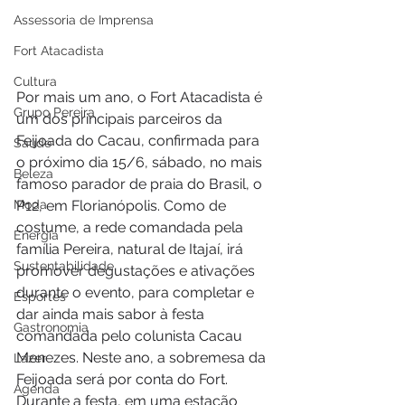
Assessoria de Imprensa
Fort Atacadista
Cultura
Por mais um ano, o Fort Atacadista é 
Grupo Pereira
um dos principais parceiros da 
Feijoada do Cacau, confirmada para 
Saúde
o próximo dia 15/6, sábado, no mais 
Beleza
famoso parador de praia do Brasil, o 
Moda
P12, em Florianópolis. Como de 
costume, a rede comandada pela 
Energia
família Pereira, natural de Itajaí, irá 
Sustentabilidade
promover degustações e ativações 
durante o evento, para completar e 
Esportes
dar ainda mais sabor à festa 
Gastronomia
comandada pelo colunista Cacau 
Menezes. Neste ano, a sobremesa da 
Lazer
Feijoada será por conta do Fort. 
Agenda
Durante a festa, em uma estação 