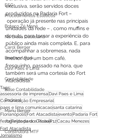
ESG
exclusiva, serão servidos doces 
produzidos na Padaria Fort –
Procedimentos Estéticos
 operação já presente nas principais 
Boteco Zé Mané
unidades da rede – , como muffins e 
donuts, para tornar a experiência do 
Na Brasa Costelaria
público ainda mais completa. E, para 
Carol Berger
acompanhar a sobremesa, nada 
Beer and Pork
melhor que um bom café, 
fresquinho, passado na hora, que 
Davi Paes e Lima
também será uma cortesia do Fort 
Contabilidade
Atacadista.
Tags:
Base Contabilidade
assessoria de imprensa
Davi Paes e Lima
Podcast
Comunicação Empresarial
paes e lima comunicacao
santa catarina
Manu Berger
Florianópolis
Fort Atacadista
evento
Padaria Fort
festa
Jogando para a Plateia
Feijoada do Cacau
P12
Cacau Menezes
Fort Atacadista
Construtora MTF
Jornalismo