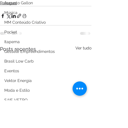
Releases
Augusto Gallon
Música
MM Conteúdo Criativo
Pocket
Itapema
Ver tudo
Posts recentes
Gessele Empreendimentos
Brasil Low Carb
Eventos
Vektor Energia
Moda e Estilo
SAIE VETRO
ESG Summit Brazil
ONDM