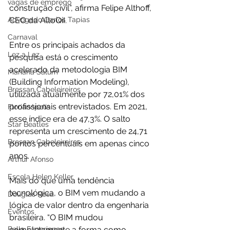
vagas de emprego
construção civil”, afirma Felipe Althoff, 
CEO da AltoQiI.
Advogado Carlos Tapias
Carnaval
Entre os principais achados da 
Lez a Lez
pesquisa está o crescimento 
acelerado da metodologia BIM 
Mariana Salum
(Building Information Modeling), 
Bressan Cabeleireiros
utilizada atualmente por 72,01% dos 
profissionais entrevistados. Em 2021, 
Florianópolis
esse índice era de 47,3%. O salto 
Star Beatles
representa um crescimento de 24,71 
Bressan Cabeleireiros
pontos percentuais em apenas cinco 
anos.
Arthur Afonso
Escola Helen Keller
Mais do que uma tendência 
tecnológica, o BIM vem mudando a 
Douglas Rosa
lógica de valor dentro da engenharia 
Eventos
brasileira. “O BIM mudou 
completamente a forma como 
Bella Experience