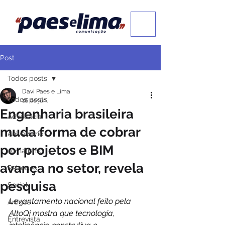
Post
Todos posts
Davi Paes e Lima
Todos posts
16 de jun.
Engenharia brasileira
Advocacia
muda forma de cobrar
Aniversário
por projetos e BIM
Jornalismo
avança no setor, revela
Releases
pesquisa
Social
Levantamento nacional feito pela 
Artigos
AltoQi mostra que tecnologia, 
Entrevista