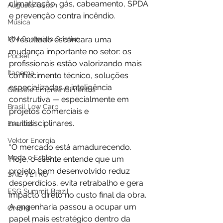
climatização, gás, cabeamento, SPDA 
Augusto Gallon
e prevenção contra incêndio.
Música
O resultado escancara uma 
MM Conteúdo Criativo
mudança importante no setor: os 
Pocket
profissionais estão valorizando mais 
Itapema
conhecimento técnico, soluções 
especializadas e inteligência 
Gessele Empreendimentos
construtiva — especialmente em 
Brasil Low Carb
projetos comerciais e 
multidisciplinares.
Eventos
Vektor Energia
“O mercado está amadurecendo. 
Moda e Estilo
Hoje, o cliente entende que um 
projeto bem desenvolvido reduz 
SAIE VETRO
desperdícios, evita retrabalho e gera 
ESG Summit Brazil
impacto direto no custo final da obra. 
A engenharia passou a ocupar um 
ONDM
papel mais estratégico dentro da 