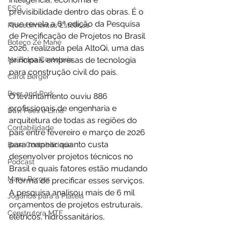
ESG
previsibilidade dentro das obras. É o 
que revela a 6ª edição da Pesquisa 
Procedimentos Estéticos
de Precificação de Projetos no Brasil 
Boteco Zé Mané
2026, realizada pela AltoQi, uma das 
principais empresas de tecnologia 
Na Brasa Costelaria
para construção civil do país.
Carol Berger
Beer and Pork
O levantamento ouviu 886 
profissionais de engenharia e 
Davi Paes e Lima
arquitetura de todas as regiões do 
Contabilidade
país entre fevereiro e março de 2026 
para mapear quanto custa 
Base Contabilidade
desenvolver projetos técnicos no 
Podcast
Brasil e quais fatores estão mudando 
Manu Berger
a forma de precificar esses serviços. 
A pesquisa analisou mais de 6 mil 
Jogando para a Plateia
orçamentos de projetos estruturais, 
Construtora MTF
elétricos, hidrossanitários, 