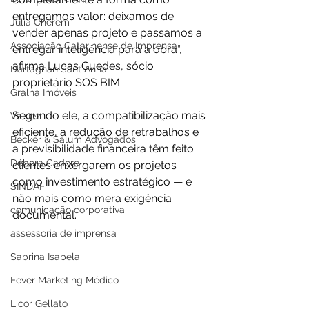
entregamos valor: deixamos de 
Júlia Cherem
vender apenas projeto e passamos a 
Associação Catarinense de Imprensa
entregar inteligência para a obra”, 
afirma Lucas Guedes, sócio 
Dartagnan Sant Anna
proprietário SOS BIM. 
Gralha Imóveis
Segundo ele, a compatibilização mais 
Valuez
eficiente, a redução de retrabalhos e 
Becker & Salum Advogados
a previsibilidade financeira têm feito 
Débora Cadore
clientes enxergarem os projetos 
como investimento estratégico — e 
SINDAF
não mais como mera exigência 
comunicação corporativa
documental.
assessoria de imprensa
Sabrina Isabela
Fever Marketing Médico
Licor Gellato