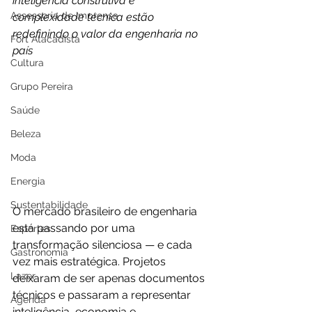
inteligência construtiva e 
Assessoria de Imprensa
complexidade técnica estão 
redefinindo o valor da engenharia no 
Fort Atacadista
país 
Cultura
Grupo Pereira
Saúde
Beleza
Moda
Energia
Sustentabilidade
O mercado brasileiro de engenharia 
está passando por uma 
Esportes
transformação silenciosa — e cada 
Gastronomia
vez mais estratégica. Projetos 
Lazer
deixaram de ser apenas documentos 
técnicos e passaram a representar 
Agenda
inteligência, economia e 