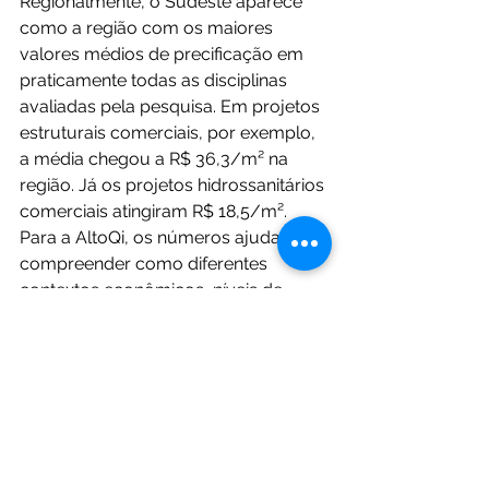
Regionalmente, o Sudeste aparece 
como a região com os maiores 
valores médios de precificação em 
praticamente todas as disciplinas 
avaliadas pela pesquisa. Em projetos 
estruturais comerciais, por exemplo, 
a média chegou a R$ 36,3/m² na 
região. Já os projetos hidrossanitários 
comerciais atingiram R$ 18,5/m².
Para a AltoQi, os números ajudam a 
compreender como diferentes 
contextos econômicos, níveis de 
exigência técnica e maturidade de 
mercado influenciam diretamente a 
valorização dos serviços de 
engenharia no país.
Engenharia mais estratégica