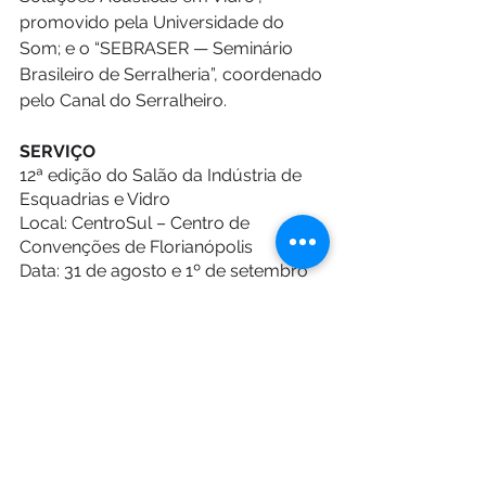
promovido pela Universidade do 
Som; e o “SEBRASER — Seminário 
Brasileiro de Serralheria”, coordenado 
pelo Canal do Serralheiro.
SERVIÇO
12ª edição do Salão da Indústria de 
Esquadrias e Vidro
Local: CentroSul – Centro de 
Convenções de Florianópolis
Data: 31 de agosto e 1º de setembro 
de 2023
Site: 
https://saievetro.com/
Mais informações: 
saievetro@saievetro.com.br ou pelo 
telefone +55 (11) 5539-3200
Tags:
assessoria de imprensa
Davi Paes e Lima
Comunicação Empresarial