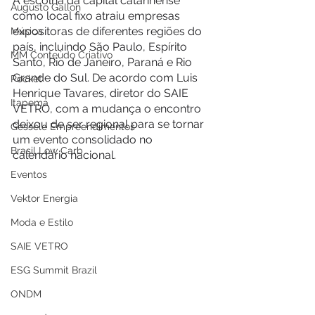
A escolha da capital catarinense 
Augusto Gallon
como local fixo atraiu empresas 
expositoras de diferentes regiões do 
Música
país, incluindo São Paulo, Espírito 
MM Conteúdo Criativo
Santo, Rio de Janeiro, Paraná e Rio 
Grande do Sul. De acordo com Luis 
Pocket
Henrique Tavares, diretor do SAIE 
Itapema
VETRO, com a mudança o encontro 
deixou de ser regional para se tornar 
Gessele Empreendimentos
um evento consolidado no 
Brasil Low Carb
calendário nacional.
Eventos
Vektor Energia
Moda e Estilo
SAIE VETRO
ESG Summit Brazil
ONDM