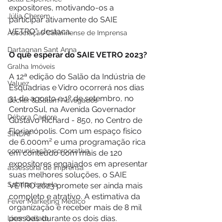
expositores, motivando-os a 
Júlia Cherem
participar ativamente do SAIE 
VETRO”, destaca. 
Associação Catarinense de Imprensa
Dartagnan Sant Anna
O que esperar do SAIE VETRO 2023? 
Gralha Imóveis
A 12ª edição do Salão da Indústria de 
Valuez
Esquadrias e Vidro ocorrerá nos dias 
31 de agosto e 1º de setembro, no 
Becker & Salum Advogados
CentroSul, na Avenida Governador 
Débora Cadore
Gustavo Richard - 850, no Centro de 
Florianópolis. Com um espaço físico 
SINDAF
de 6.000m² e uma programação rica 
comunicação corporativa
em conteúdo com mais de 120 
expositores engajados em apresentar 
assessoria de imprensa
suas melhores soluções, o SAIE 
Sabrina Isabela
VETRO 2023 promete ser ainda mais 
completo e atrativo. A estimativa da 
Fever Marketing Médico
organização é receber mais de 8 mil 
pessoas durante os dois dias.
Licor Gellato