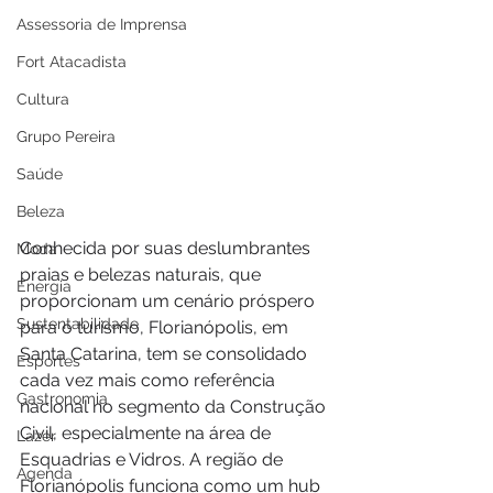
Assessoria de Imprensa
Fort Atacadista
Cultura
Grupo Pereira
Saúde
Beleza
Conhecida por suas deslumbrantes 
Moda
praias e belezas naturais, que 
Energia
proporcionam um cenário próspero 
Sustentabilidade
para o turismo, Florianópolis, em 
Santa Catarina, tem se consolidado 
Esportes
cada vez mais como referência 
Gastronomia
nacional no segmento da Construção 
Civil, especialmente na área de 
Lazer
Esquadrias e Vidros. A região de 
Agenda
Florianópolis funciona como um hub 