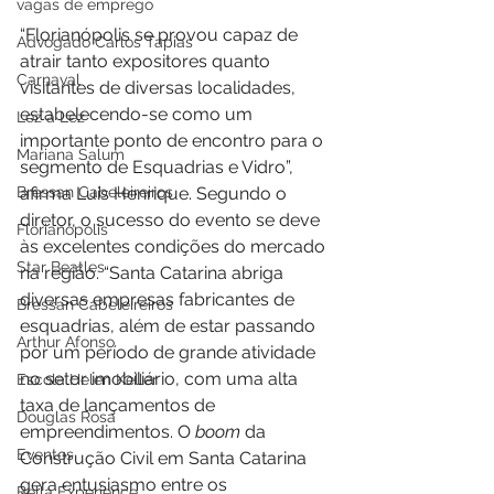
vagas de emprego
“Florianópolis se provou capaz de 
Advogado Carlos Tapias
atrair tanto expositores quanto 
Carnaval
visitantes de diversas localidades, 
estabelecendo-se como um 
Lez a Lez
importante ponto de encontro para o 
Mariana Salum
segmento de Esquadrias e Vidro”, 
Bressan Cabeleireiros
afirma Luis Henrique. Segundo o 
diretor, o sucesso do evento se deve 
Florianópolis
às excelentes condições do mercado 
Star Beatles
na região. “Santa Catarina abriga 
diversas empresas fabricantes de 
Bressan Cabeleireiros
esquadrias, além de estar passando 
Arthur Afonso
por um período de grande atividade 
no setor imobiliário, com uma alta 
Escola Helen Keller
taxa de lançamentos de 
Douglas Rosa
empreendimentos. O 
boom
 da 
Eventos
Construção Civil em Santa Catarina 
gera entusiasmo entre os 
Bella Experience