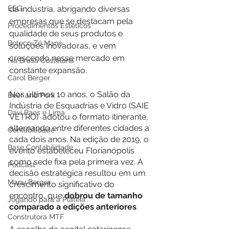
ESG
da indústria, abrigando diversas 
empresas que se destacam pela 
Procedimentos Estéticos
qualidade de seus produtos e 
Boteco Zé Mané
soluções inovadoras, e vem 
crescendo nesse mercado em 
Na Brasa Costelaria
constante expansão.
Carol Berger
Nos últimos 10 anos, o Salão da 
Beer and Pork
Indústria de Esquadrias e Vidro (SAIE 
Davi Paes e Lima
VETRO)  adotou o formato itinerante, 
alternando entre diferentes cidades a 
Contabilidade
cada dois anos. Na edição de 2019, o 
Base Contabilidade
evento estabeleceu Florianópolis 
como sede fixa pela primeira vez. A 
Podcast
decisão estratégica resultou em um 
Manu Berger
crescimento significativo do 
encontro, que 
dobrou de tamanho 
Jogando para a Plateia
comparado a edições anteriores
.
Construtora MTF