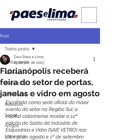
Post
Todos posts
Davi Paes e Lima
Todos posts
29 de jun. de 2023
Florianópolis receberá
Advocacia
feira do setor de portas,
Aniversário
janelas e vidro em agosto
Jornalismo
Escolhida como sede oficial do maior 
Releases
evento do setor na Região Sul, a 
Social
capital catarinense recebe a 12ª 
edição do Salão da Indústria de 
Artigos
Esquadrias e Vidro (SAIE VETRO) nos 
Entrevista
dias 31 de agosto e 1º de setembro 