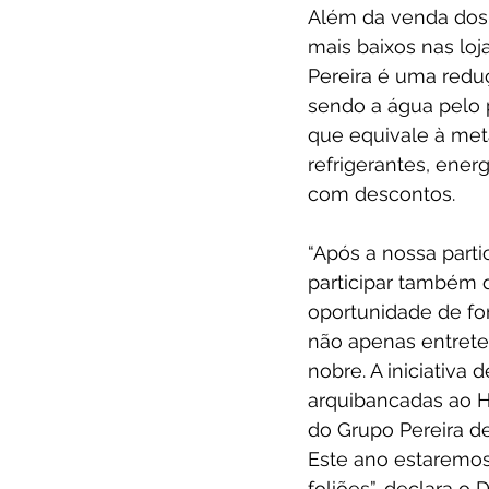
Além da venda dos 
mais baixos nas loj
Pereira é uma reduç
sendo a água pelo pr
que equivale à met
refrigerantes, ene
com descontos.
“Após a nossa part
participar também 
oportunidade de fo
não apenas entret
nobre. A iniciativa
arquibancadas ao H
do Grupo Pereira d
Este ano estaremos
foliões”, declara o 