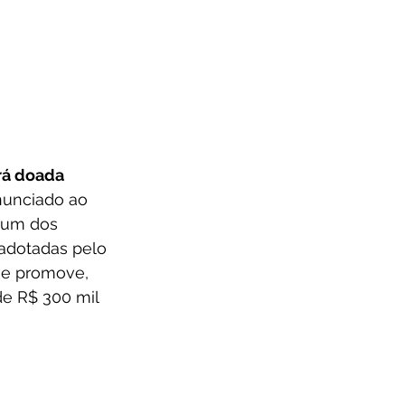
rá doada 
nunciado ao 
 um dos 
 adotadas pelo 
l e promove, 
de R$ 300 mil 