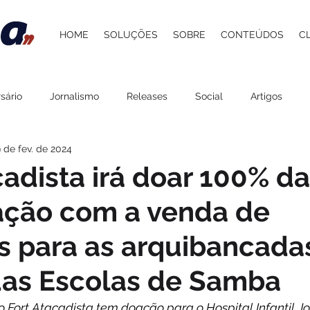
HOME
SOLUÇÕES
SOBRE
CONTEÚDOS
C
sário
Jornalismo
Releases
Social
Artigos
 de fev. de 2024
 Atacadista
Cultura
Grupo Pereira
Saúde
Belez
cadista irá doar 100% da
ação com a venda de
Gastronomia
Lazer
Agenda
ESG
Procedime
s para as arquibancada
stelaria
Carol Berger
Beer and Pork
Davi Paes e Li
das Escolas de Samba
o Fort Atacadista tem doação para o Hospital Infantil J