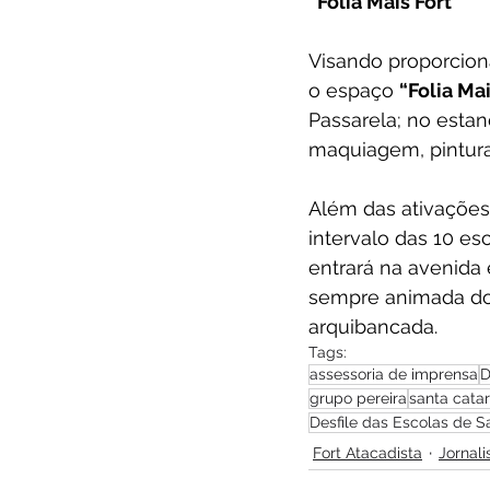
“Folia Mais Fort”
Visando proporciona
o espaço 
“Folia Mai
Passarela; no estan
maquiagem, pintura c
Além das ativações 
intervalo das 10 es
entrará na avenida 
sempre animada do 
arquibancada. 
Tags:
assessoria de imprensa
D
grupo pereira
santa catar
Desfile das Escolas de 
Fort Atacadista
Jornal