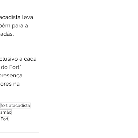
acadista leva 
bém para a 
adás, 
clusivo a cada 
do Fort” 
 presença 
ores na 
fort atacadista
Gusmão
 Fort