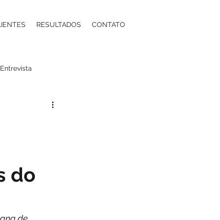
LIENTES
RESULTADOS
CONTATO
Entrevista
a
Moda
Energia
ntos Estéticos
s do
ma
Contabilidade
oana de 