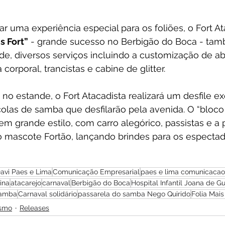
r uma experiência especial para os foliões, o Fort At
s Fort”
 - grande sucesso no Berbigão do Boca - tam
de, diversos serviços incluindo a customização de ab
orporal, trancistas e cabine de glitter. 
no estande, o Fort Atacadista realizará um desfile ex
colas de samba que desfilarão pela avenida. O “bloco 
em grande estilo, com carro alegórico, passistas e a
mascote Fortão, lançando brindes para os espectad
avi Paes e Lima
Comunicação Empresarial
paes e lima comunicacao
ina
atacarejo
carnaval
Berbigão do Boca
Hospital Infantil Joana de 
Samba
Carnaval solidário
passarela do samba Nego Quirido
Folia Mais
ismo
Releases