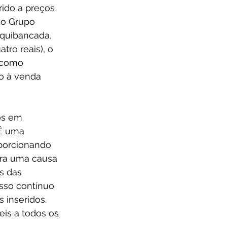
ido a preços 
do Grupo 
rquibancada, 
tro reais), o 
 como 
o à venda 
os em 
 É uma 
porcionando 
ra uma causa 
s das 
sso contínuo 
inseridos. 
is a todos os 