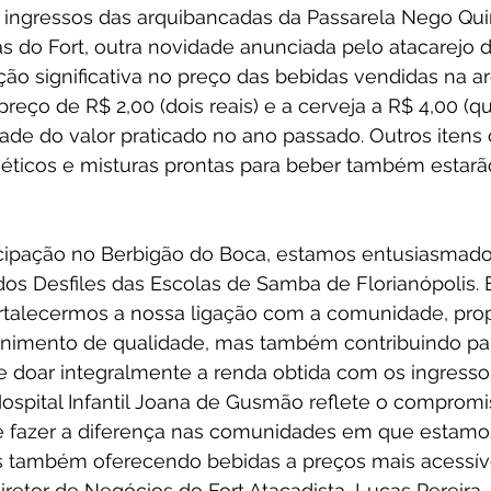
ingressos das arquibancadas da Passarela Nego Quir
as do Fort, outra novidade anunciada pelo atacarejo 
ão significativa no preço das bebidas vendidas na a
eço de R$ 2,00 (dois reais) e a cerveja a R$ 4,00 (qua
ade do valor praticado no ano passado. Outros itens
rgéticos e misturas prontas para beber também estarã
icipação no Berbigão do Boca, estamos entusiasmad
dos Desfiles das Escolas de Samba de Florianópolis.
rtalecermos a nossa ligação com a comunidade, pro
enimento de qualidade, mas também contribuindo pa
 de doar integralmente a renda obtida com os ingresso
ospital Infantil Joana de Gusmão reflete o compromi
e fazer a diferença nas comunidades em que estamos 
 também oferecendo bebidas a preços mais acessíve
Diretor de Negócios do Fort Atacadista, Lucas Pereira.