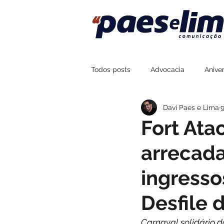
Todos posts
Advocacia
Aniver
Davi Paes e Lima
9
Assessoria de Imprensa
Fort
Fort Ata
arrecad
Sustentabilidade
Esportes
ingresso
Boteco Zé Mané
Na Brasa Co
Desfile 
Carnaval solidário d