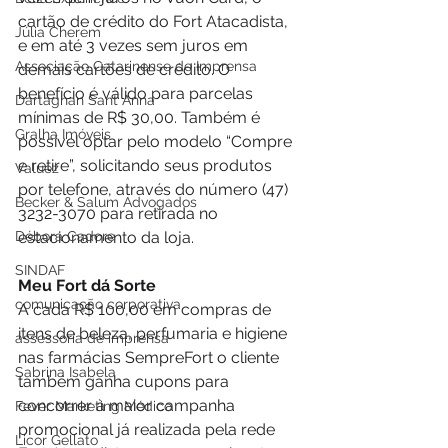
cartão de crédito do Fort Atacadista, 
Júlia Cherem
e em até 3 vezes sem juros em 
Associação Catarinense de Imprensa
demais cartões de crédito. O 
benefício é válido para parcelas 
Dartagnan Sant Anna
mínimas de R$ 30,00. Também é 
Gralha Imóveis
possível optar pelo modelo “Compre 
e retire”, solicitando seus produtos 
Valuez
por telefone, através do número (47) 
Becker & Salum Advogados
3232-3070 para retirada no 
estacionamento da loja.
Débora Cadore
SINDAF
Meu Fort dá Sorte
comunicação corporativa
A cada R$ 100,00 em compras de 
itens de beleza, perfumaria e higiene 
assessoria de imprensa
nas farmácias SempreFort o cliente 
Sabrina Isabela
também ganha cupons para 
concorrer à maior campanha 
Fever Marketing Médico
promocional já realizada pela rede 
Licor Gellato