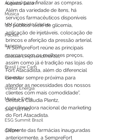
(caixas) para finalizar as compras. 
Augusto Gallon
Além da variedade de itens, há 
Música
serviços farmacêuticos disponíveis 
MM Conteúdo Criativo
ao público: teste de glicemia, 
aplicação de injetáveis, colocação de 
Pocket
brincos e aferição da pressão arterial. 
Itapema
“A SempreFort reúne as principais 
marcas com os melhores preços, 
Gessele Empreendimentos
assim como já é tradição nas lojas do 
Brasil Low Carb
Fort Atacadista, além do diferencial 
de estar sempre próxima para 
Eventos
atender as necessidades dos nossos 
Vektor Energia
clientes com mais comodidade”, 
Moda e Estilo
destaca 
Cláudia Plentz, 
coordenadora nacional de marketing 
SAIE VETRO
do Fort Atacadista. 
ESG Summit Brazil
Diferente das farmácias inauguradas 
ONDM
anteriormente, a SempreFort 