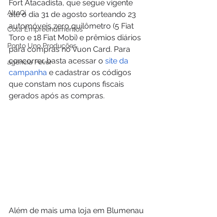
Fort Atacadista, que segue vigente 
AltoQi
até o dia 31 de agosto sorteando 23 
automóveis zero quilômetro (5 Fiat 
Cota Empreendimentos
Toro e 18 Fiat Mobi) e prêmios diários 
Ponto Uno Produções
para compras no Vuon Card. Para 
concorrer basta acessar o 
site da 
agência Fever
campanha
 e cadastrar os códigos 
que constam nos cupons fiscais 
gerados após as compras.
Além de mais uma loja em Blumenau 