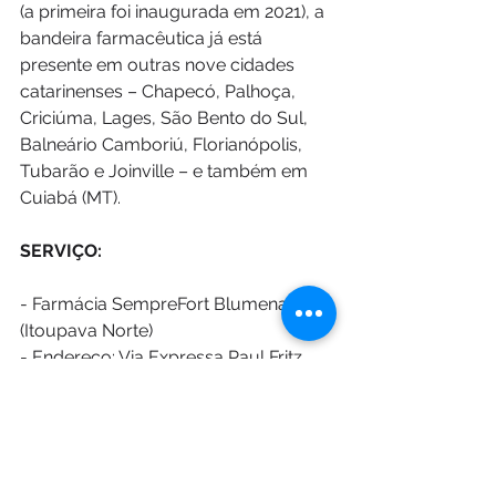
(a primeira foi inaugurada em 2021), a 
bandeira farmacêutica já está 
presente em outras nove cidades 
catarinenses – Chapecó, Palhoça, 
Criciúma, Lages, São Bento do Sul, 
Balneário Camboriú, Florianópolis, 
Tubarão e Joinville – e também em 
Cuiabá (MT). 
SERVIÇO:
- Farmácia SempreFort Blumenau 
(Itoupava Norte)
- Endereço: Via Expressa Paul Fritz 
Kuehrich, 1400 - sala 01 - Itoupava 
Norte, Blumenau (SC)
- Horário de funcionamento: das 7 às 
22h de segunda-feira a sábado, e das 
8 às 21h aos domingos e feriados.