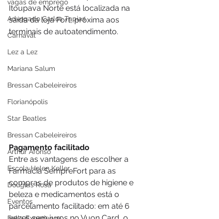
vagas de emprego
Itoupava Norte está localizada na 
Advogado Carlos Tapias
saída da loja Fort, próxima aos 
terminais de autoatendimento.
Carnaval
Lez a Lez
Mariana Salum
Bressan Cabeleireiros
Florianópolis
Star Beatles
Bressan Cabeleireiros
Pagamento facilitado
Arthur Afonso
Entre as vantagens de escolher a 
Escola Helen Keller
Farmácia SempreFort para as 
compras de produtos de higiene e 
Douglas Rosa
beleza e medicamentos está o 
Eventos
parcelamento facilitado: em até 6 
vezes sem juros no Vuon Card, o 
Bella Experience