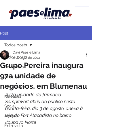
Post
Todos posts
Davi Paes e Lima
Todos posts
4 de ago. de 2022
Grupo Pereira inaugura
Advocacia
97a unidade de
Aniversário
negócios, em Blumenau
Jornalismo
A 12a unidade da farmácia 
Releases
SempreFort abriu ao público nesta 
Social
quarta-feira, dia 3 de agosto, anexa à 
loja do Fort Atacadista no bairro 
Artigos
Itoupava Norte
Entrevista