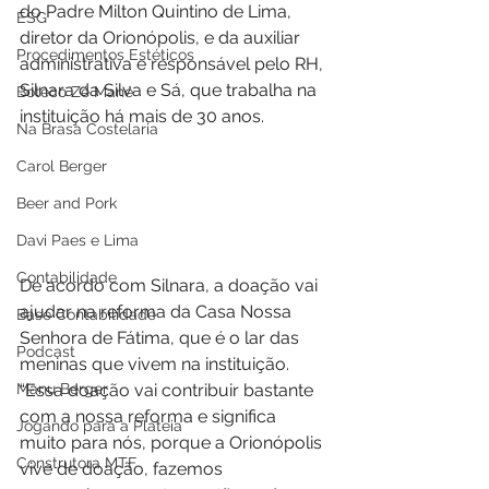
do Padre Milton Quintino de Lima, 
ESG
diretor da Orionópolis, e da auxiliar 
Procedimentos Estéticos
administrativa e responsável pelo RH, 
Silnara da Silva e Sá, que trabalha na 
Boteco Zé Mané
instituição há mais de 30 anos.
Na Brasa Costelaria
Carol Berger
Beer and Pork
Davi Paes e Lima
Contabilidade
De acordo com Silnara, a doação vai 
ajudar na reforma da Casa Nossa 
Base Contabilidade
Senhora de Fátima, que é o lar das 
Podcast
meninas que vivem na instituição. 
Manu Berger
“Essa doação vai contribuir bastante 
com a nossa reforma e significa 
Jogando para a Plateia
muito para nós, porque a Orionópolis 
Construtora MTF
vive de doação, fazemos 