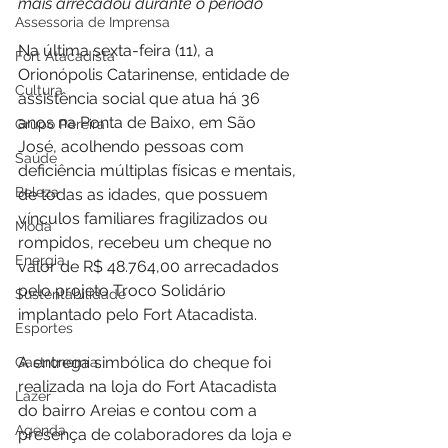
mais arrecadou durante o período
Assessoria de Imprensa
Na última sexta-feira (11), a 
Fort Atacadista
Orionópolis Catarinense, entidade de 
Cultura
assistência social que atua há 36 
anos na Ponta de Baixo, em São 
Grupo Pereira
José, acolhendo pessoas com 
Saúde
deficiência múltiplas físicas e mentais, 
Beleza
de todas as idades, que possuem 
vínculos familiares fragilizados ou 
Moda
rompidos, recebeu um cheque no 
Energia
valor de R$ 48.764,00 arrecadados 
pelo projeto Troco Solidário 
Sustentabilidade
implantado pelo Fort Atacadista. 
Esportes
A entrega simbólica do cheque foi 
Gastronomia
realizada na loja do Fort Atacadista 
Lazer
do bairro Areias e contou com a 
Agenda
presença de colaboradores da loja e 