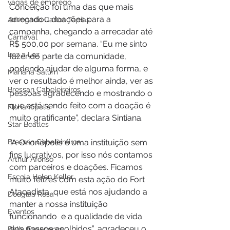
vagas de emprego
Conceição foi uma das que mais 
arrecadou doações para a 
Advogado Carlos Tapias
campanha, chegando a arrecadar até 
Carnaval
R$ 500,00 por semana. “Eu me sinto 
Lez a Lez
fazendo parte da comunidade, 
podendo ajudar de alguma forma, e 
Mariana Salum
ver o resultado é melhor ainda, ver as 
Bressan Cabeleireiros
pessoas agradecendo e mostrando o 
que está sendo feito com a doação é 
Florianópolis
muito gratificante”, declara Sintiana. 
Star Beatles
Bressan Cabeleireiros
“A Orionópolis é uma instituição sem 
fins lucrativos, por isso nós contamos 
Arthur Afonso
com parceiros e doações. Ficamos 
Escola Helen Keller
muito felizes com esta ação do Fort 
Atacadista, que está nos ajudando a 
Douglas Rosa
manter a nossa instituição 
Eventos
funcionando  e a qualidade de vida 
dos nossos acolhidos”, agradeceu o 
Bella Experience