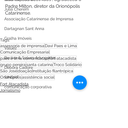
Padre Milton, diretor da Orionópolis 
Júlia Cherem
Catarinense.
Associação Catarinense de Imprensa
Dartagnan Sant Anna
Gralha Imóveis
Tags:
assessoria de imprensa
Davi Paes e Lima
Valuez
Comunicação Empresarial
Becker & Salum Advogados
paes e lima comunicacao
fort atacadista
grupo pereira
santa catarina
Troco Solidário
Débora Cadore
São José
doação
Instituição filantrópica
SINDAF
Orionópolis
assistência social
Fort Atacadista
comunicação corporativa
Jornalismo
assessoria de imprensa
Assessoria de Imprensa
Sabrina Isabela
Fever Marketing Médico
Licor Gellato