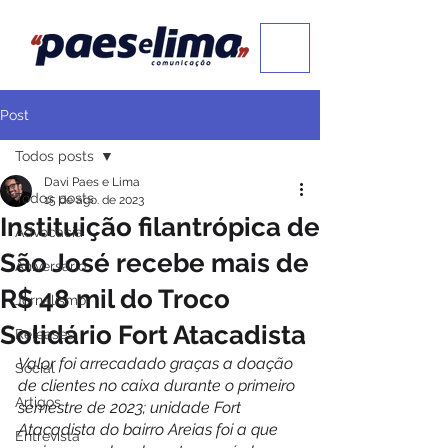
Post
Todos posts
Davi Paes e Lima
Todos posts
15 de ago. de 2023
Instituição filantrópica de
Advocacia
São José recebe mais de
Aniversário
R$ 48 mil do Troco
Jornalismo
Solidário Fort Atacadista
Releases
Valor foi arrecadado graças a doação 
Social
de clientes no caixa durante o primeiro 
Artigos
semestre de 2023; unidade Fort 
Atacadista do bairro Areias foi a que 
Entrevista