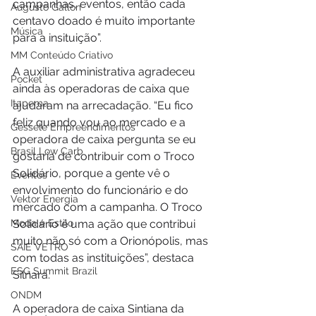
campanhas, eventos, então cada 
Augusto Gallon
centavo doado é muito importante 
Música
para a insituição”. 
MM Conteúdo Criativo
A auxiliar administrativa agradeceu 
Pocket
ainda às operadoras de caixa que 
Itapema
ajudaram na arrecadação. “Eu fico 
feliz quando vou ao mercado e a 
Gessele Empreendimentos
operadora de caixa pergunta se eu 
Brasil Low Carb
gostaria de contribuir com o Troco 
Solidário, porque a gente vê o 
Eventos
envolvimento do funcionário e do 
Vektor Energia
mercado com a campanha. O Troco 
Moda e Estilo
Solidário é uma ação que contribui 
muito não só com a Orionópolis, mas 
SAIE VETRO
com todas as instituições”, destaca 
ESG Summit Brazil
Silnara. 
ONDM
A operadora de caixa Sintiana da 