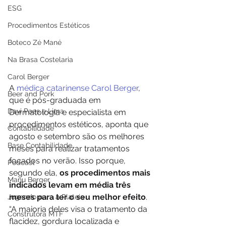
ESG
Procedimentos Estéticos
Boteco Zé Mané
Na Brasa Costelaria
Carol Berger
A 
médica catarinense Carol Berger
, 
Beer and Pork
que é pós-graduada em 
Davi Paes e Lima
Dermatologia e especialista em 
procedimentos estéticos, aponta que 
Contabilidade
agosto e setembro são os melhores 
Base Contabilidade
meses para realizar tratamentos 
focados no verão. Isso porque, 
Podcast
segundo ela,
 os procedimentos mais 
Manu Berger
indicados levam em média três 
meses para ter o seu melhor efeito
. 
Jogando para a Plateia
“A maioria deles visa o tratamento da 
Construtora MTF
flacidez, gordura localizada e 