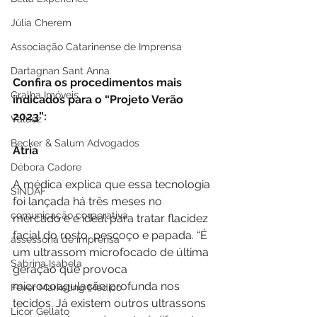
Júlia Cherem
Associação Catarinense de Imprensa
Dartagnan Sant Anna
Confira os procedimentos mais 
Gralha Imóveis
indicados para o “Projeto Verão 
2023”:
Valuez
Becker & Salum Advogados
Atria
Débora Cadore
A médica explica que essa tecnologia 
SINDAF
foi lançada há três meses no 
comunicação corporativa
mercado e é ideal para tratar flacidez 
facial do rosto, pescoço e papada. “É 
assessoria de imprensa
um ultrassom microfocado de última 
Sabrina Isabela
geração que provoca 
microcoagulação profunda nos 
Fever Marketing Médico
tecidos. Já existem outros ultrassons 
Licor Gellato