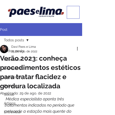
Post
Todos posts
Davi Paes e Lima
Todos posts
25 de ago. de 2022
Verão 2023: conheça
Advocacia
procedimentos estéticos
Aniversário
para tratar flacidez e
Jornalismo
gordura localizada
Releases
Atualizado:
29 de ago. de 2022
Social
Médica especialista aponta três 
Artigos
tratamentos indicados no período que 
antecede a estação mais quente do 
Entrevista