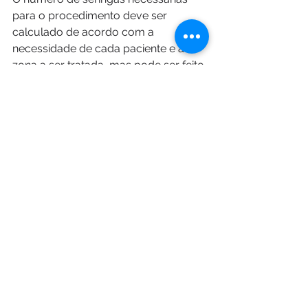
para o procedimento deve ser 
calculado de acordo com a 
necessidade de cada paciente e a 
zona a ser tratada, mas pode ser feito 
em uma única sessão.  O resultado 
final é visto, aproximadamente, após 
três meses.  
Aliados do “Projeto  Verão”
Mesmo as pessoas que realizam 
procedimentos estéticos para se 
preparar para o verão precisam 
buscar outros aliados. 
A médica 
Carol Berger
 indica uma boa 
alimentação junto de exercícios 
físicos regulares, hidratação e o uso 
de cremes específicos. “Estes 