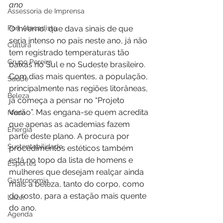
ano
Assessoria de Imprensa
Fort Atacadista
O inverno, que dava sinais de que 
seria intenso no país neste ano, já não 
Cultura
tem registrado temperaturas tão 
Grupo Pereira
baixas no Sul e no Sudeste brasileiro. 
Com dias mais quentes, a população, 
Saúde
principalmente nas regiões litorâneas, 
Beleza
já começa a pensar no “Projeto 
Verão”. Mas engana-se quem acredita 
Moda
que apenas as academias fazem 
Energia
parte deste plano. A procura por 
Sustentabilidade
procedimentos estéticos também 
está no topo da lista de homens e 
Esportes
mulheres que desejam realçar ainda 
Gastronomia
mais a beleza, tanto do corpo, como 
do rosto, para a estação mais quente 
Lazer
do ano.
Agenda