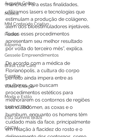
Augusto Gallon
manchas. Para estas finalidades, 
utilizamos lasers e tecnologias que 
Música
estimulam a produção de colágeno, 
MM Conteúdo Criativo
além dos bioestimuladores injetáveis. 
Todos esses procedimentos 
Pocket
apresentam seu melhor resultado 
Itapema
por volta do terceiro mês”, explica.
Gessele Empreendimentos
De acordo com a médica de 
Brasil Low Carb
Florianópolis, a cultura do corpo 
Eventos
perfeito ainda impera entre as 
mulheres, que buscam 
Vektor Energia
procedimentos estéticos para 
Moda e Estilo
melhorarem os contornos de regiões 
como abdômen, as coxas e o 
SAIE VETRO
bumbum, enquanto os homens têm 
ESG Summit Brazil
cuidado mais da face, principalmente 
ONDM
em relação à flacidez do rosto e o 
delineamento dos contornos, como 