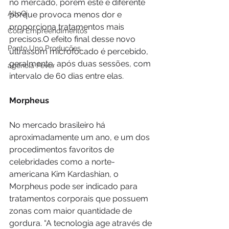
no mercado, porém este é diferente 
AltoQi
porque provoca menos dor e 
proporciona tratamentos mais 
Cota Empreendimentos
precisos.O efeito final desse novo 
Ponto Uno Produções
ultrassom microfocado é percebido, 
geralmente, após duas sessões, com 
agência Fever
intervalo de 60 dias entre elas. 
Morpheus
No mercado brasileiro há 
aproximadamente um ano, e um dos 
procedimentos favoritos de 
celebridades como a norte-
americana Kim Kardashian, o 
Morpheus pode ser indicado para 
tratamentos corporais que possuem 
zonas com maior quantidade de 
gordura. “A tecnologia age através de 