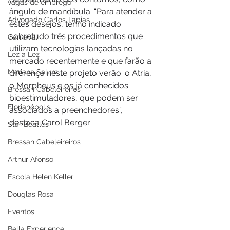
vagas de emprego
ângulo de mandíbula. “Para atender a 
Advogado Carlos Tapias
estes desejos, tenho indicado 
sobretudo três procedimentos que 
Carnaval
utilizam tecnologias lançadas no 
Lez a Lez
mercado recentemente e que farão a 
Mariana Salum
diferença neste projeto verão: o Atria, 
o Morpheus e os já conhecidos 
Bressan Cabeleireiros
bioestimuladores, que podem ser 
Florianópolis
associados a preenchedores”, 
destaca Carol Berger.
Star Beatles
Bressan Cabeleireiros
Arthur Afonso
Escola Helen Keller
Douglas Rosa
Eventos
Bella Experience