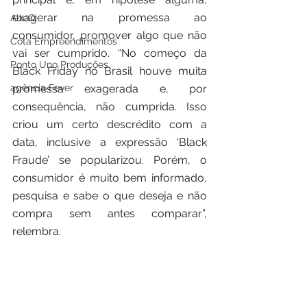
exagerar na promessa ao 
AltoQi
consumidor, promover algo que não 
Cota Empreendimentos
vai ser cumprido. “No começo da 
Ponto Uno Produções
Black Friday no Brasil houve muita 
promessa exagerada e, por 
agência Fever
consequência, não cumprida. Isso 
criou um certo descrédito com a 
data, inclusive a expressão ‘Black 
Fraude’ se popularizou. Porém, o 
consumidor é muito bem informado, 
pesquisa e sabe o que deseja e não 
compra sem antes comparar”, 
relembra.