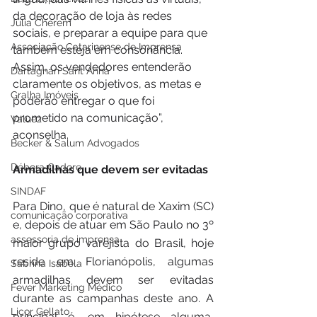
da decoração de loja às redes 
Júlia Cherem
sociais, e preparar a equipe para que 
Associação Catarinense de Imprensa
também esteja em consonância. 
Assim, os vendedores entenderão 
Dartagnan Sant Anna
claramente os objetivos, as metas e 
Gralha Imóveis
poderão entregar o que foi 
prometido na comunicação”, 
Valuez
aconselha.
Becker & Salum Advogados
Débora Cadore
Armadilhas que devem ser evitadas
SINDAF
Para Dino, que é natural de Xaxim (SC) 
comunicação corporativa
e, depois de atuar em São Paulo no 3º 
assessoria de imprensa
maior grupo varejista do Brasil, hoje 
reside em Florianópolis, algumas 
Sabrina Isabela
armadilhas devem ser evitadas 
Fever Marketing Médico
durante as campanhas deste ano. A 
Licor Gellato
principal é, em hipótese alguma, 