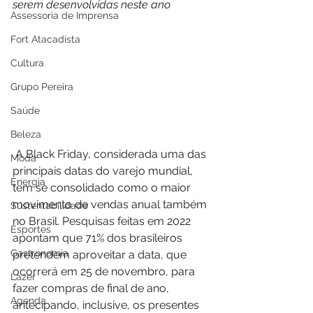
serem desenvolvidas neste ano
Assessoria de Imprensa
Fort Atacadista
Cultura
Grupo Pereira
Saúde
Beleza
 A Black Friday, considerada uma das 
Moda
principais datas do varejo mundial, 
Energia
tem se consolidado como o maior 
movimento de vendas anual também 
Sustentabilidade
no Brasil. Pesquisas feitas em 2022 
Esportes
apontam que 71% dos brasileiros 
Gastronomia
pretendem aproveitar a data, que 
ocorrerá em 25 de novembro, para 
Lazer
fazer compras de final de ano, 
Agenda
antecipando, inclusive, os presentes 