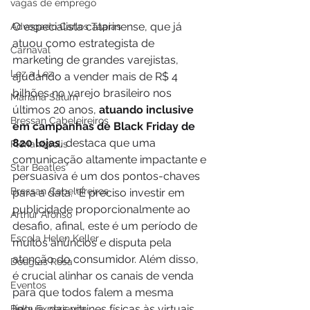
vagas de emprego
O especialista catarinense, que já 
Advogado Carlos Tapias
atuou como estrategista de 
Carnaval
marketing de grandes varejistas, 
Lez a Lez
ajudando a vender mais de R$ 4 
bilhões no varejo brasileiro nos 
Mariana Salum
últimos 20 anos, 
atuando inclusive 
Bressan Cabeleireiros
em campanhas de Black Friday de 
820 lojas
, destaca que uma 
Florianópolis
comunicação altamente impactante e 
Star Beatles
persuasiva é um dos pontos-chaves 
Bressan Cabeleireiros
para a data. “É preciso investir em 
publicidade proporcionalmente ao 
Arthur Afonso
desafio, afinal, este é um período de 
Escola Helen Keller
muitos anúncios e disputa pela 
atenção do consumidor. Além disso, 
Douglas Rosa
é crucial alinhar os canais de venda 
Eventos
para que todos falem a mesma 
língua, das vitrines físicas às virtuais, 
Bella Experience