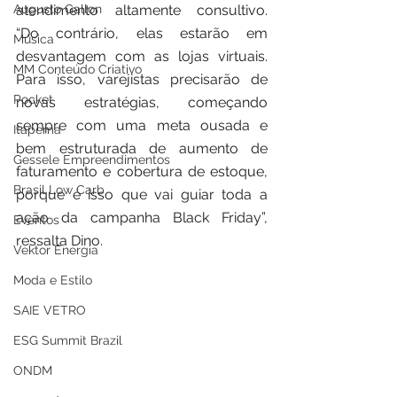
Augusto Gallon
atendimento altamente consultivo. 
“Do contrário, elas estarão em 
Música
desvantagem com as lojas virtuais. 
MM Conteúdo Criativo
Para isso, varejistas precisarão de 
Pocket
novas estratégias, começando 
sempre com uma meta ousada e 
Itapema
bem estruturada de aumento de 
Gessele Empreendimentos
faturamento e cobertura de estoque, 
Brasil Low Carb
porque é isso que vai guiar toda a 
ação da campanha Black Friday”, 
Eventos
ressalta Dino.
Vektor Energia
Moda e Estilo
SAIE VETRO
ESG Summit Brazil
ONDM