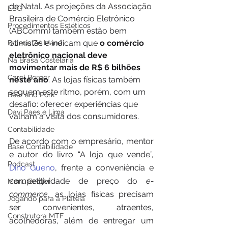
de Natal. As projeções da Associação 
ESG
Brasileira de Comércio Eletrônico 
Procedimentos Estéticos
(ABComm) também estão bem 
otimistas e indicam que
 o comércio 
Boteco Zé Mané
eletrônico nacional deve 
Na Brasa Costelaria
movimentar mais de R$ 6 bilhões 
Carol Berger
neste ano
. As lojas físicas também 
seguem este ritmo, porém, com um 
Beer and Pork
desafio: oferecer experiências que 
Davi Paes e Lima
valham a visita dos consumidores.
Contabilidade
De acordo com o empresário, mentor 
Base Contabilidade
e autor do livro “A loja que vende”,
Podcast
Dino Gueno
, frente a conveniência e 
competitividade de preço do 
e-
Manu Berger
commerce
, as lojas físicas precisam 
Jogando para a Plateia
ser convenientes, atraentes, 
Construtora MTF
acolhedoras, além de entregar um 