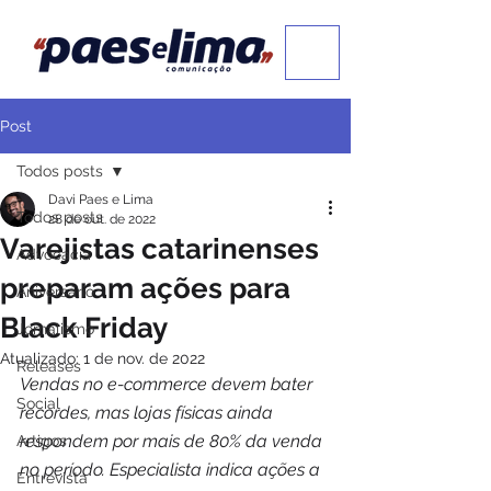
Post
Todos posts
Davi Paes e Lima
Todos posts
28 de out. de 2022
Varejistas catarinenses
Advocacia
preparam ações para
Aniversário
Black Friday
Jornalismo
Atualizado:
1 de nov. de 2022
Releases
Vendas no e-commerce devem bater 
Social
recordes, mas lojas físicas ainda 
respondem por mais de 80% da venda 
Artigos
no período. Especialista indica ações a 
Entrevista