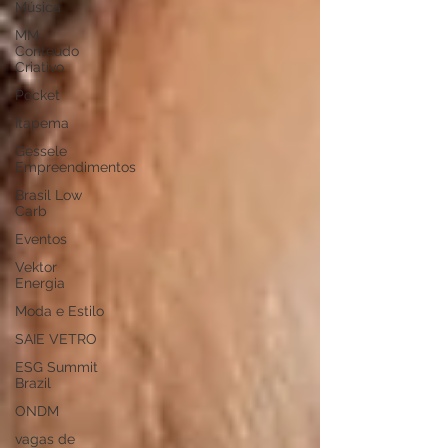
Música
MM
Conteúdo
Criativo
Pocket
Itapema
Gessele
Empreendimentos
Brasil Low
Carb
Eventos
Vektor
Energia
Moda e Estilo
SAIE VETRO
ESG Summit
Brazil
ONDM
vagas de