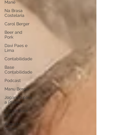
Mané
Na Brasa
Costelaria
Carol Berger
Beer and
Pork
Davi Paes e
Lima
Contabilidade
Base
Contabilidade
Podcast
Manu Berger
Jogando para
a Plateia
Construtora
MTF
Augusto
Gallon