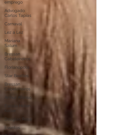
emprego
Advogado
Carlos Tapias
Carnaval
Lez a Lez
Mariana
Salum
Bressan
Cabeleireiros
Florianópolis
Star Beatles
Bressan
Cabeleireiros
Arthur Afonso
Escola Helen
Keller
Douglas Rosa
Eventos