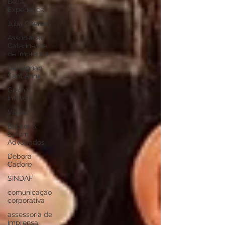
Bella
Experience
Júlia Cherem
Associação
Catarinense
de Imprensa
Dartagnan
Sant Anna
Gralha
Imóveis
Valuez
Becker &
Salum
Advogados
Débora
Cadore
SINDAF
comunicação
corporativa
assessoria de
imprensa