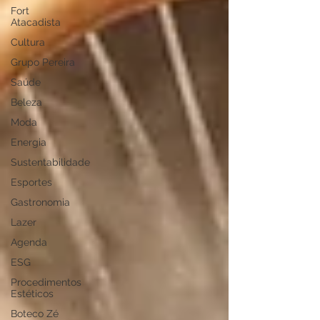
Fort
Atacadista
Cultura
Grupo Pereira
Saúde
Beleza
Moda
Energia
Sustentabilidade
Esportes
Gastronomia
Lazer
Agenda
ESG
Procedimentos
Estéticos
Boteco Zé