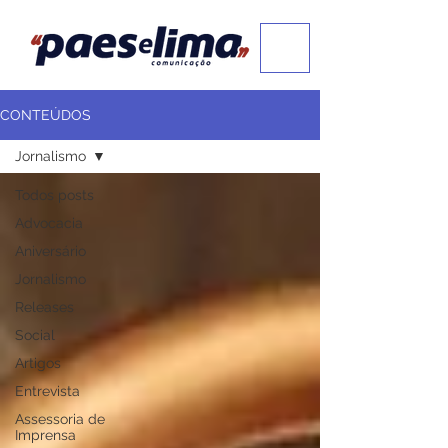
CONTEÚDOS
Jornalismo
Todos posts
Advocacia
Aniversário
Jornalismo
Releases
Social
Artigos
Entrevista
Assessoria de
Imprensa