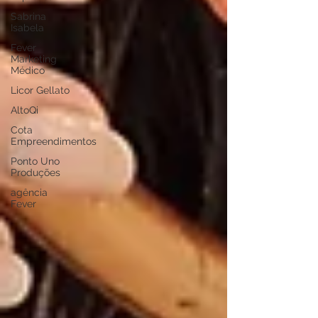
Sabrina
Isabela
Fever
Marketing
Médico
Licor Gellato
AltoQi
Cota
Empreendimentos
Ponto Uno
Produções
agência
Fever