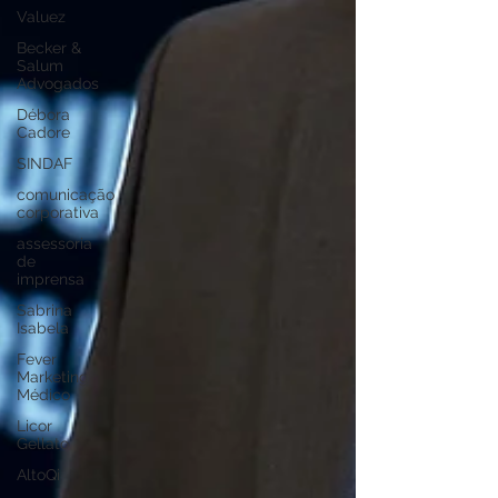
Valuez
Becker &
Salum
Advogados
Débora
Cadore
SINDAF
comunicação
corporativa
assessoria
de
imprensa
Sabrina
Isabela
Fever
Marketing
Médico
Licor
Gellato
AltoQi