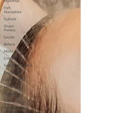
Imprensa
Fort
Atacadista
Cultura
Grupo
Pereira
Saúde
Beleza
Moda
Energia
Sustentabilidade
Esportes
Gastronomia
Lazer
Agenda
ESG
Procedimentos
Estéticos