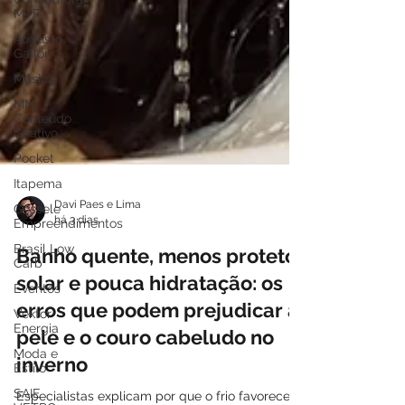
MTF
Augusto
Gallon
Música
MM
Conteúdo
Criativo
Pocket
Itapema
Gessele
Empreendimentos
Brasil Low
Davi Paes e Lima
Carb
há 3 dias
Eventos
Banho quente, menos protetor
Vektor
solar e pouca hidratação: os
Energia
erros que podem prejudicar a
Moda e
Estilo
pele e o couro cabeludo no
SAIE