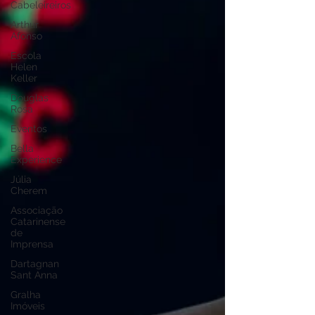
Cabeleireiros
Arthur
Afonso
Escola
Helen
Keller
Douglas
Rosa
Eventos
Bella
Experience
Júlia
Cherem
Associação
Catarinense
de
Imprensa
Dartagnan
Sant Anna
Gralha
Imóveis