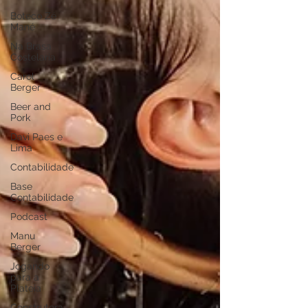
Boteco Zé
Mané
Na Brasa
Costelaria
Carol
Berger
Beer and
Pork
Davi Paes e
Lima
Contabilidade
Base
Contabilidade
Podcast
Manu
Berger
Jogando
para a
Plateia
Construtora