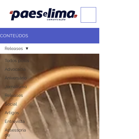
CONTEÚDOS
Releases
Todos posts
Advocacia
Aniversário
Jornalismo
Releases
Social
Artigos
Entrevista
Assessoria
de