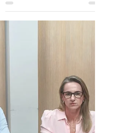
ano chega às lojas Fort
Atacadista e Supermercados
Comper
Black de Inverno oferece 99% de desconto na
segunda unidade de vinhos de importação
própria entre os dias 30 de julho e 2 de agosto,
integrando a Semana F, no Fort Atacadista, e a
Semana C, nos Supermercados Comper