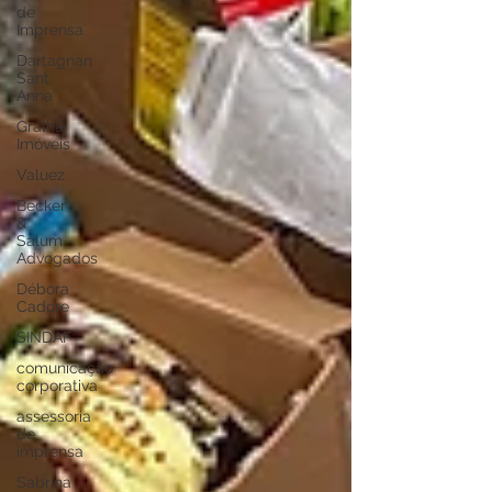
de
Imprensa
Dartagnan
Sant
Anna
Gralha
Imóveis
Valuez
Becker
&
Salum
Advogados
Débora
Cadore
SINDAF
comunicação
corporativa
assessoria
de
imprensa
Sabrina