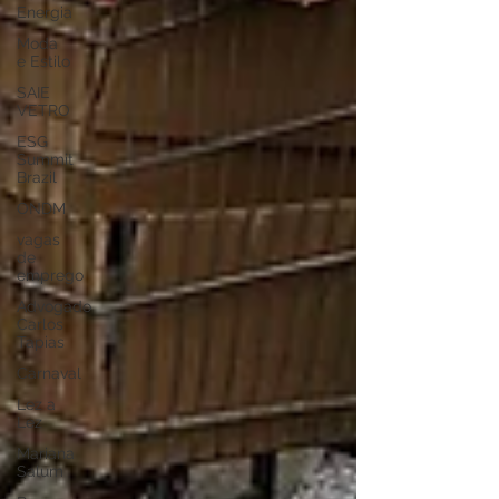
Energia
Moda
e Estilo
SAIE
VETRO
ESG
Summit
Brazil
ONDM
vagas
de
emprego
Advogado
Carlos
Tapias
Carnaval
Lez a
Lez
Mariana
Salum