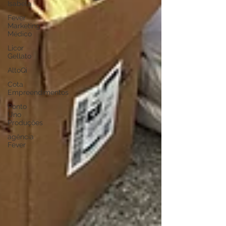
Isabela
Fever
Marketing
Médico
Licor
Gellato
AltoQi
Cota
Empreendimentos
Ponto
Uno
Produções
agência
Fever