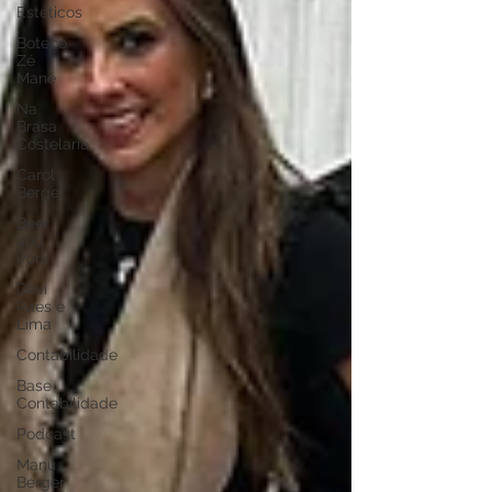
Estéticos
Boteco
Zé
Mané
Na
Brasa
Costelaria
Carol
Berger
Beer
and
Pork
Davi
Paes e
Lima
Contabilidade
Base
Contabilidade
Podcast
Manu
Berger