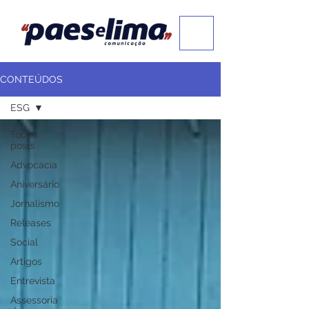
CONTEÚDOS
ESG
Todos
posts
Advocacia
Aniversário
Jornalismo
Releases
Social
Artigos
Entrevista
Assessoria