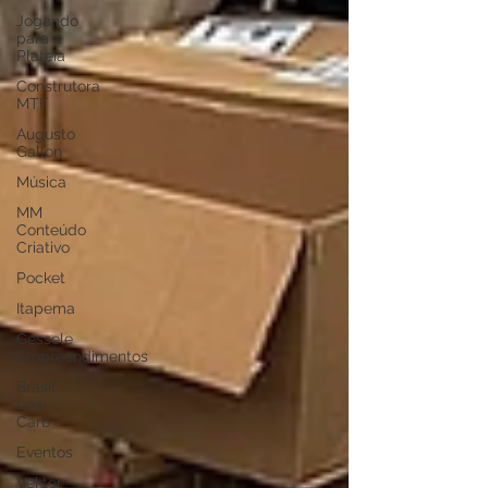
Jogando
para a
Plateia
Construtora
MTF
Augusto
Gallon
Música
MM
Conteúdo
Criativo
Pocket
Itapema
Gessele
Empreendimentos
Brasil
Low
Carb
Eventos
Vektor