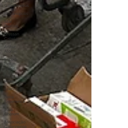
Bressan
Cabeleireiros
Florianópolis
Star
Beatles
Bressan
Cabeleireiros
Arthur
Afonso
Escola
Helen
Keller
Douglas
Rosa
Eventos
Bella
Experience
Júlia
Cherem
Associação
Catarinense