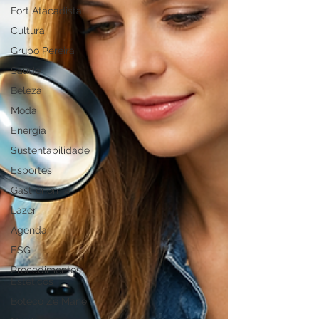
Fort Atacadista
Cultura
Grupo Pereira
Saúde
Beleza
Moda
Energia
Sustentabilidade
Esportes
Gastronomia
Lazer
Agenda
ESG
Procedimentos
Estéticos
Boteco Zé Mané