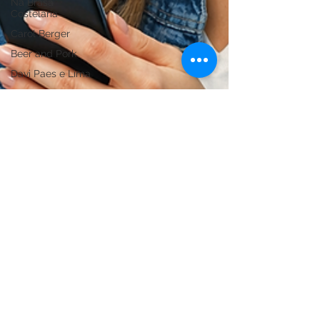
Na Brasa
Costelaria
Carol Berger
Beer and Pork
Davi Paes e Lima
Contabilidade
Base
Contabilidade
Podcast
Manu Berger
Jogando para a
Plateia
Construtora MTF
Augusto Gallon
Música
MM Conteúdo
Criativo
Pocket