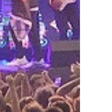
Marketing
Médico
Licor Gellato
AltoQi
Cota
Empreendimentos
Ponto Uno
Produções
agência Fever