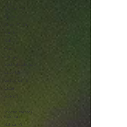
Fort
Atacadista
Cultura
Grupo Pereira
Saúde
Beleza
Moda
Energia
Sustentabilidade
Esportes
Gastronomia
Lazer
Agenda
ESG
Procedimentos
Estéticos
Boteco Zé