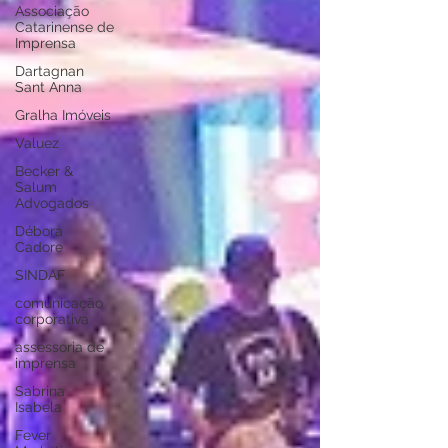
Associação
Catarinense de
Imprensa
Dartagnan
Sant Anna
Gralha Imóveis
Valuez
Becker &
Salum
Advogados
Débora
Cadore
SINDAF
comunicação
corporativa
assessoria de
imprensa
Sabrina
Isabela
Fever