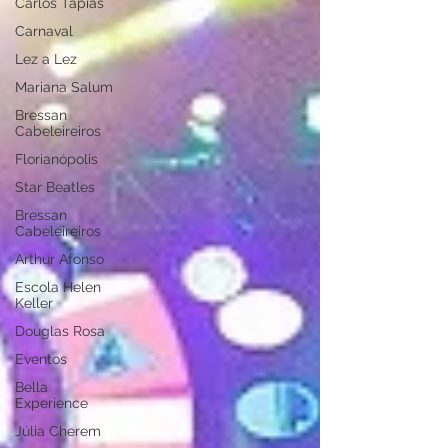
Carlos Tapias
Carnaval
Lez a Lez
Mariana Salum
Bressan
Cabeleireiros
Florianópolis
Star Beatles
Bressan
Cabeleireiros
Arthur Afonso
Escola Helen
Keller
Douglas Rosa
Eventos
Bella
Experience
Júlia Cherem