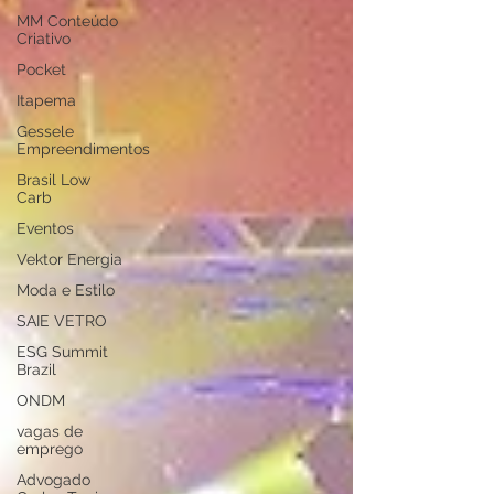
MM Conteúdo
Criativo
Pocket
Itapema
Gessele
Empreendimentos
Brasil Low
Carb
Eventos
Vektor Energia
Moda e Estilo
SAIE VETRO
ESG Summit
Brazil
ONDM
vagas de
emprego
Advogado