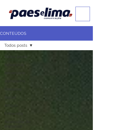
CONTEÚDOS
Todos posts
Todos posts
Advocacia
Aniversário
Jornalismo
Releases
Social
Artigos
Entrevista
Assessoria de
Imprensa