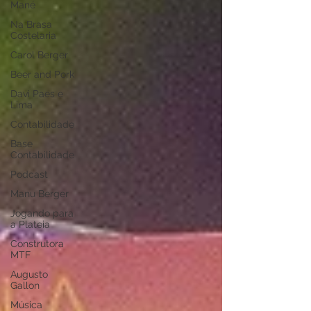
Mané
Na Brasa
Costelaria
Carol Berger
Beer and Pork
Davi Paes e
Lima
Contabilidade
Base
Contabilidade
Podcast
Manu Berger
Jogando para
a Plateia
Construtora
MTF
Augusto
Gallon
Música