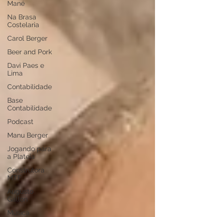
Mané
Na Brasa
Costelaria
Carol Berger
Beer and Pork
Davi Paes e
Lima
Contabilidade
Base
Contabilidade
Podcast
Manu Berger
Jogando para
a Plateia
Construtora
MTF
Augusto
Gallon
Música