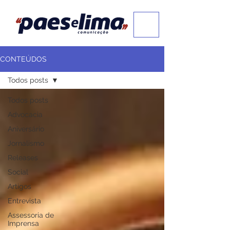
CONTEÚDOS
Todos posts
Todos posts
Advocacia
Aniversário
Jornalismo
Releases
Social
Artigos
Entrevista
Assessoria de
Imprensa