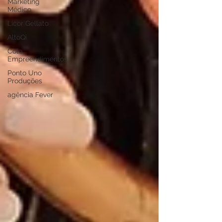
Marketing
Médico
Licor Gellato
AltoQi
Cota
Empreendimentos
Ponto Uno
Produções
agência Fever