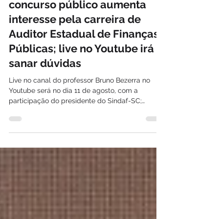
Davi Paes e Lima
há 2 dias
Proximidade de novo
concurso público aumenta
interesse pela carreira de
Auditor Estadual de Finanças
Públicas; live no Youtube irá
sanar dúvidas
Live no canal do professor Bruno Bezerra no
Youtube será no dia 11 de agosto, com a
participação do presidente do Sindaf-SC;
iniciativa apresentará atribuições, áreas de
atuação e perspectivas de uma das carreiras
estratégicas para a gestão das finanças
públicas de Santa Catarina