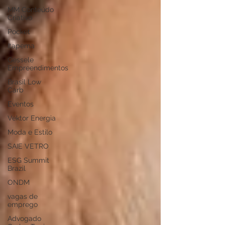
MM Conteúdo
Criativo
Pocket
Itapema
Gessele
Empreendimentos
Brasil Low
Carb
Eventos
Vektor Energia
Moda e Estilo
SAIE VETRO
ESG Summit
Brazil
ONDM
vagas de
emprego
Advogado