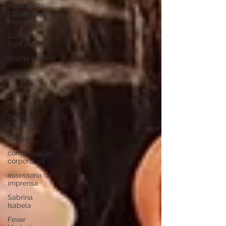
Associação
Catarinense de
Imprensa
Dartagnan
Sant Anna
Gralha Imóveis
Valuez
Becker &
Salum
Advogados
Débora
Cadore
SINDAF
comunicação
corporativa
assessoria de
imprensa
Sabrina
Isabela
Fever