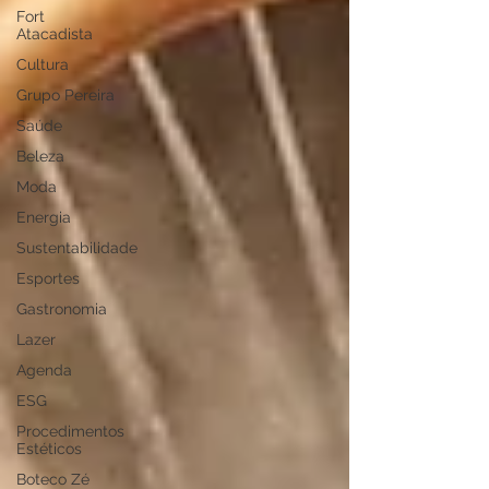
Fort
Atacadista
Cultura
Grupo Pereira
Saúde
Beleza
Moda
Energia
Sustentabilidade
Esportes
Gastronomia
Lazer
Agenda
ESG
Procedimentos
Estéticos
Boteco Zé