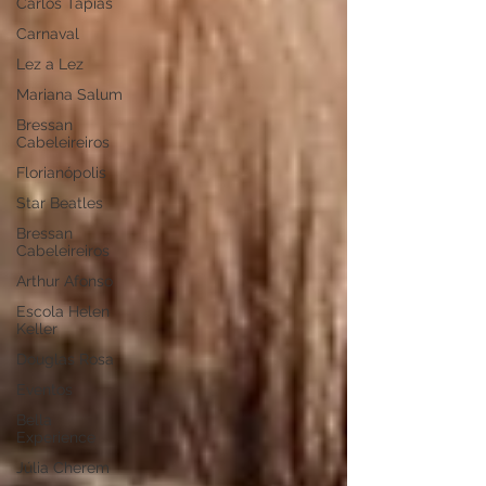
Carlos Tapias
Carnaval
Lez a Lez
Mariana Salum
Bressan
Cabeleireiros
Florianópolis
Star Beatles
Bressan
Cabeleireiros
Arthur Afonso
Escola Helen
Keller
Douglas Rosa
Eventos
Bella
Experience
Júlia Cherem