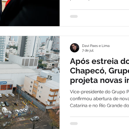
Davi Paes e Lima
7 de jul.
Após estreia 
Chapecó, Grupo
projeta novas 
expansão no Su
Vice-presidente do Grupo Pe
confirmou abertura de nov
Catarina e no Rio Grande d