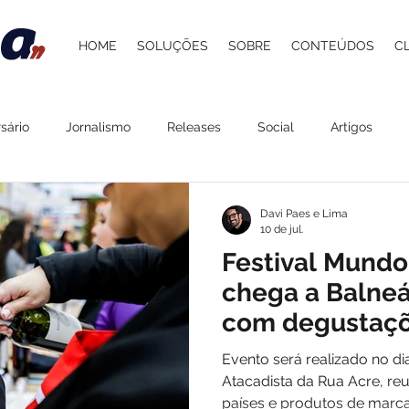
HOME
SOLUÇÕES
SOBRE
CONTEÚDOS
C
sário
Jornalismo
Releases
Social
Artigos
 Atacadista
Cultura
Grupo Pereira
Saúde
Belez
Davi Paes e Lima
10 de jul.
Festival Mundo
Gastronomia
Lazer
Agenda
ESG
Procedime
chega a Balne
com degustaçõe
experiências d
stelaria
Carol Berger
Beer and Pork
Davi Paes e Li
Evento será realizado no dia
Atacadista da Rua Acre, re
países e produtos de marca