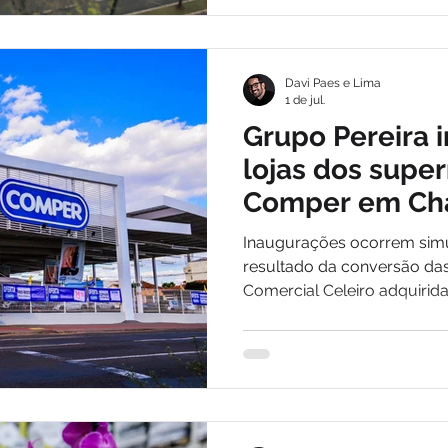
Davi Paes e Lima
1 de jul.
Grupo Pereira 
lojas dos sup
Comper em Ch
quarta-feira (1)
Inaugurações ocorrem sim
resultado da conversão das
Comercial Celeiro adquirid
início do ano; operações 
colaboradores