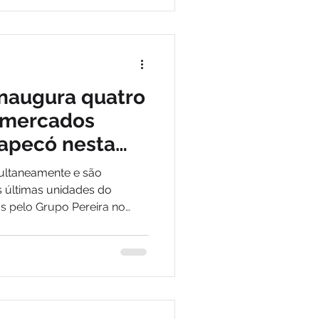
inaugura quatro
ermercados
apecó nesta
ultaneamente e são
 últimas unidades do
as pelo Grupo Pereira no
empregam mais de 700