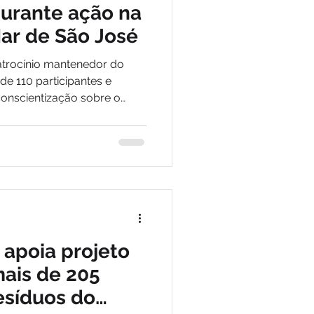
durante ação na
Mar de São José
atrocínio mantenedor do
de 110 participantes e
conscientização sobre o
s entre crianças e adultos
 apoia projeto
mais de 205
esíduos do