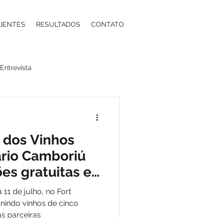
LIENTES
RESULTADOS
CONTATO
Entrevista
a
Moda
Energia
 dos Vinhos
ntos Estéticos
ário Camboriú
s gratuitas e
e harmonização
ma
Contabilidade
 11 de julho, no Fort
unindo vinhos de cinco
s parceiras