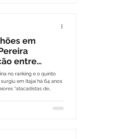
lhões em
Pereira
ção entre
acarejo
na no ranking e o quinto
 surgiu em Itajaí há 64 anos
aiores “atacadistas de