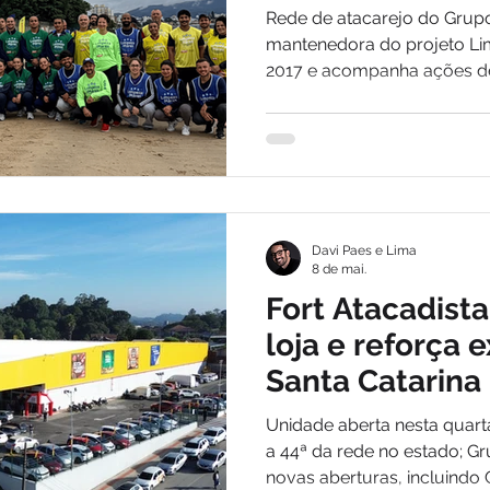
litoral catarin
Rede de atacarejo do Grupo
mantenedora do projeto L
2017 e acompanha ações d
praias, rios e costões de Sa
Davi Paes e Lima
8 de mai.
Fort Atacadista
loja e reforça
Santa Catarina
Unidade aberta nesta quart
a 44ª da rede no estado; Gr
novas aberturas, incluindo