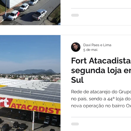
Interlagos, na capital pauli
Davi Paes e Lima
5 de mai.
Fort Atacadist
segunda loja e
Sul
Rede de atacarejo do Grupo
no país, sendo a 44ª loja do
nova operação no bairro Ox