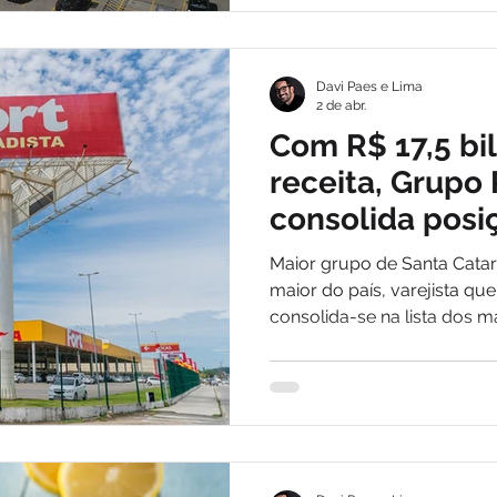
Davi Paes e Lima
2 de abr.
Com R$ 17,5 bi
receita, Grupo 
consolida posi
gigantes do at
Maior grupo de Santa Catari
nacional
maior do país, varejista que
consolida-se na lista dos m
autosserviço”