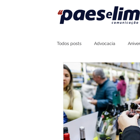
Todos posts
Advocacia
Aniver
Assessoria de Imprensa
Fort
Sustentabilidade
Esportes
Boteco Zé Mané
Na Brasa Co