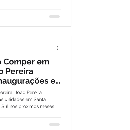
do Comper em
 Pereira
inaugurações e
l do país
reira, João Pereira
as unidades em Santa
o Sul nos próximos meses