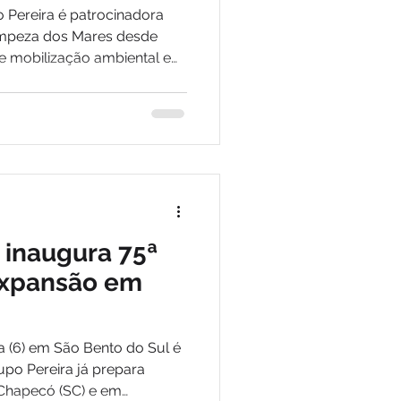
ense
 Pereira é patrocinadora
impeza dos Mares desde
e mobilização ambiental em
nta Catarina
 inaugura 75ª
 expansão em
a (6) em São Bento do Sul é
upo Pereira já prepara
 Chapecó (SC) e em