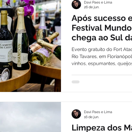
Davi Paes e Lima
26 de jun.
Após sucesso 
Festival Mundo
chega ao Sul da
sábado (27)
Evento gratuito do Fort Atac
Rio Tavares, em Florianópo
vinhos, espumantes, queij
marcas nacionais e internac
Davi Paes e Lima
16 de jun.
Limpeza dos M