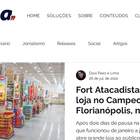
HOME
SOLUÇÕES
SOBRE
CONTEÚDOS
C
sário
Jornalismo
Releases
Social
Artigos
 Atacadista
Cultura
Grupo Pereira
Saúde
Belez
Davi Paes e Lima
26 de jul. de 2022
Fort Atacadist
Gastronomia
Lazer
Agenda
ESG
Procedime
loja no Campe
Florianópolis, 
feira (26)
stelaria
Carol Berger
Beer and Pork
Davi Paes e Li
Após dois dias de pausa na
que funcionou de janeiro a 
abre grande loja ao público.