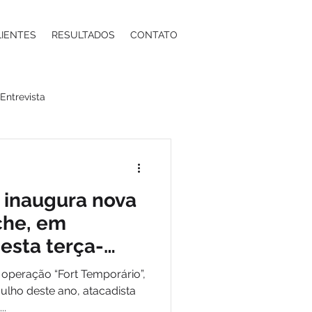
LIENTES
RESULTADOS
CONTATO
Entrevista
a
Moda
Energia
a inaugura nova
ntos Estéticos
che, em
nesta terça-
ma
Contabilidade
 operação “Fort Temporário”,
julho deste ano, atacadista
..