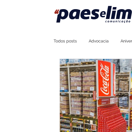
Todos posts
Advocacia
Aniver
Assessoria de Imprensa
Fort
Sustentabilidade
Esportes
Boteco Zé Mané
Na Brasa Co