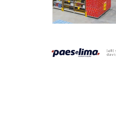
Base Contabilidade
Podcast
|48|
davi