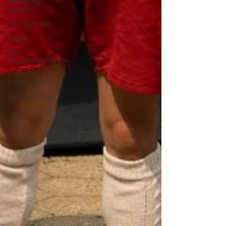
Marketing
Médico
Licor Gellato
AltoQi
Cota
Empreendimentos
Ponto Uno
Produções
agência Fever