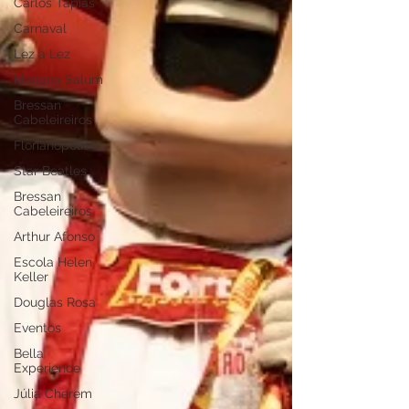
Carlos Tapias
Carnaval
Lez a Lez
Mariana Salum
Bressan
Cabeleireiros
Florianópolis
Star Beatles
Bressan
Cabeleireiros
Arthur Afonso
Escola Helen
Keller
Douglas Rosa
Eventos
Bella
Experience
Júlia Cherem