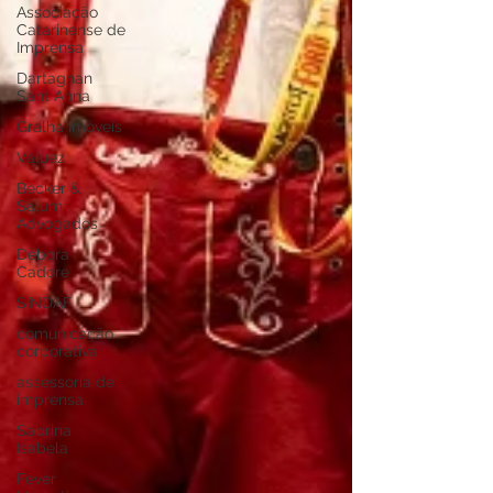
Associação
Catarinense de
Imprensa
Dartagnan
Sant Anna
Gralha Imóveis
Valuez
Becker &
Salum
Advogados
Débora
Cadore
SINDAF
comunicação
corporativa
assessoria de
imprensa
Sabrina
Isabela
Fever