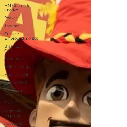
MM Conteúdo
Criativo
Pocket
Itapema
Gessele
Empreendimentos
Brasil Low
Carb
Eventos
Vektor Energia
Moda e Estilo
SAIE VETRO
ESG Summit
Brazil
ONDM
vagas de
emprego
Advogado