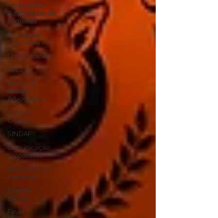
Associação
Catarinense de
Imprensa
Dartagnan
Sant Anna
Gralha Imóveis
Valuez
Becker &
Salum
Advogados
Débora
Cadore
SINDAF
comunicação
corporativa
assessoria de
imprensa
Sabrina
Isabela
Fever