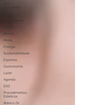
Fort
Atacadista
Cultura
Grupo Pereira
Saúde
Beleza
Moda
Energia
Sustentabilidade
Esportes
Gastronomia
Lazer
Agenda
ESG
Procedimentos
Estéticos
Boteco Zé