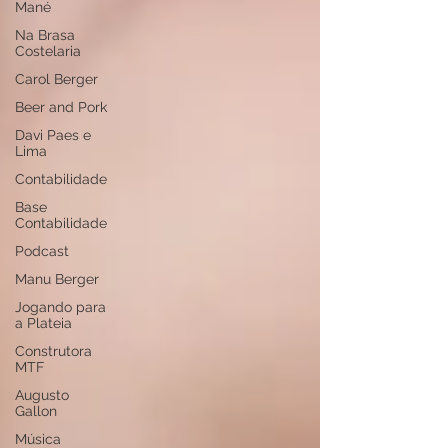
Mané
Na Brasa
Costelaria
Carol Berger
Beer and Pork
Davi Paes e
Lima
Contabilidade
Base
Contabilidade
Podcast
Manu Berger
Jogando para
a Plateia
Construtora
MTF
Augusto
Gallon
Música