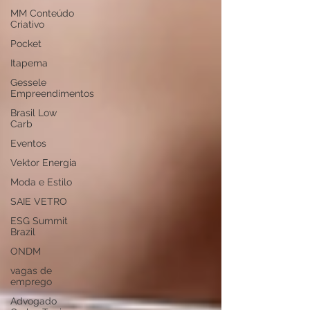
MM Conteúdo
Criativo
Pocket
Itapema
Gessele
Empreendimentos
Brasil Low
Carb
Eventos
Vektor Energia
Moda e Estilo
SAIE VETRO
ESG Summit
Brazil
ONDM
vagas de
emprego
Advogado