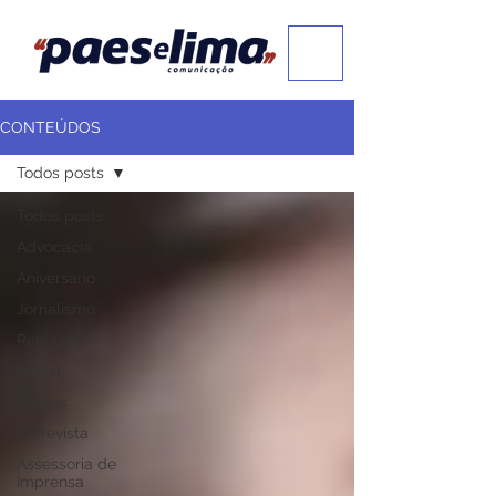
CONTEÚDOS
Todos posts
Todos posts
Advocacia
Aniversário
Jornalismo
Releases
Social
Artigos
Entrevista
Assessoria de
Imprensa