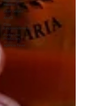
Marketing
Médico
Licor Gellato
AltoQi
Cota
Empreendimentos
Ponto Uno
Produções
agência Fever