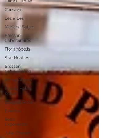
Carlos Tapias
Carnaval
Lez a Lez
Mariana Salum
Bressan
Cabeleireiros
Florianópolis
Star Beatles
Bressan
Cabeleireiros
Arthur Afonso
Escola Helen
Keller
Douglas Rosa
Eventos
Bella
Experience
Júlia Cherem