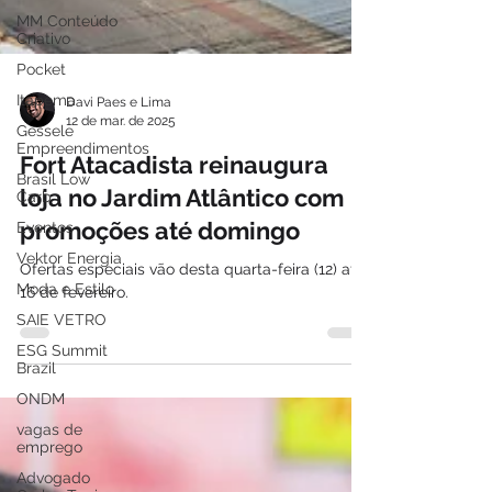
MM Conteúdo
Criativo
Pocket
Itapema
Gessele
Davi Paes e Lima
Empreendimentos
12 de mar. de 2025
Brasil Low
Carb
Fort Atacadista reinaugura
Eventos
loja no Jardim Atlântico com
Vektor Energia
promoções até domingo
Moda e Estilo
Ofertas especiais vão desta quarta-feira (12) até
SAIE VETRO
16 de fevereiro.
ESG Summit
Brazil
ONDM
vagas de
emprego
Advogado