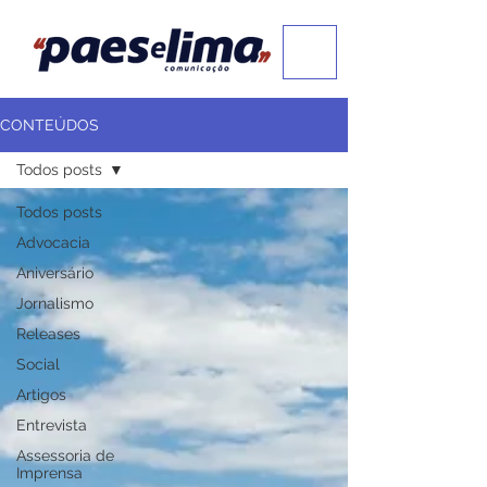
CONTEÚDOS
Todos posts
Todos posts
Advocacia
Aniversário
Jornalismo
Releases
Social
Artigos
Entrevista
Assessoria de
Imprensa