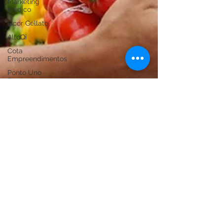
Marketing
Médico
Licor Gellato
AltoQi
Cota
Empreendimentos
Ponto Uno
Produções
agência Fever
Davi Paes e Lima
6 de set. de 2024
Feriado neste sábado (7) é de