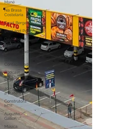
Mané
Na Brasa
Costelaria
Carol Berger
Beer and Pork
Davi Paes e
Lima
Contabilidade
Base
Contabilidade
Podcast
Manu Berger
Jogando para
a Plateia
Construtora
MTF
Augusto
Gallon
Música