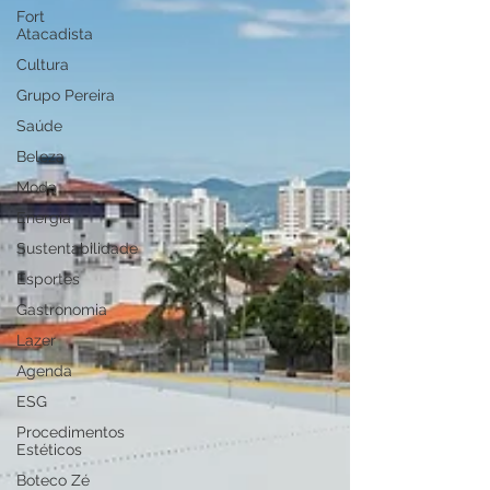
Fort
Atacadista
Cultura
Grupo Pereira
Saúde
Beleza
Moda
Energia
Sustentabilidade
Esportes
Gastronomia
Lazer
Agenda
ESG
Procedimentos
Estéticos
Boteco Zé