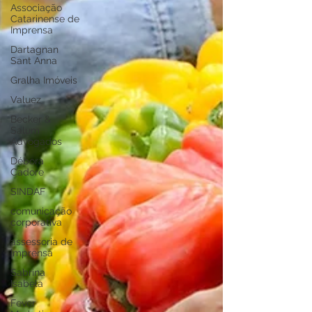
Associação
Catarinense de
Imprensa
Dartagnan
Sant Anna
Gralha Imóveis
Valuez
Becker &
Salum
Advogados
Débora
Cadore
SINDAF
comunicação
corporativa
assessoria de
imprensa
Sabrina
Isabela
Fever