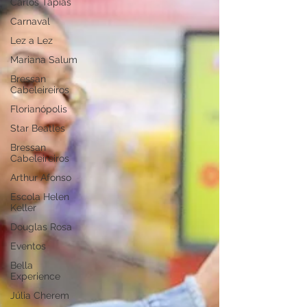
Carlos Tapias
Carnaval
Lez a Lez
Mariana Salum
Bressan
Cabeleireiros
Florianópolis
Star Beatles
Bressan
Cabeleireiros
Arthur Afonso
Escola Helen
Keller
Douglas Rosa
Eventos
Bella
Experience
Júlia Cherem