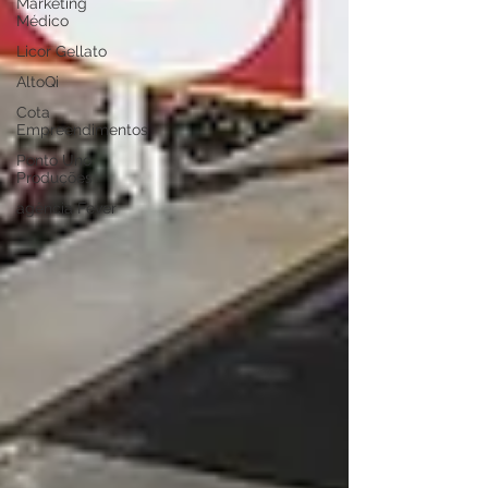
Marketing
Médico
Licor Gellato
AltoQi
Cota
Empreendimentos
Ponto Uno
Produções
agência Fever