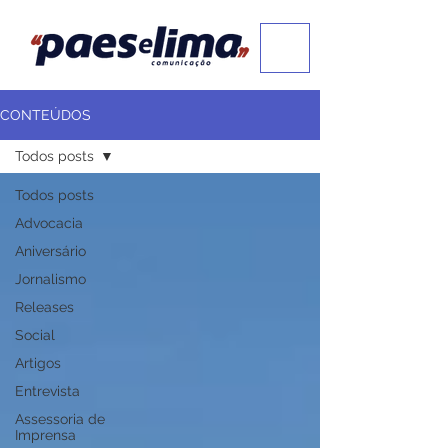
CONTEÚDOS
Todos posts
Todos posts
Advocacia
Aniversário
Jornalismo
Releases
Social
Artigos
Entrevista
Assessoria de
Imprensa