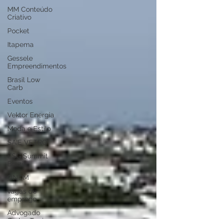
MM Conteúdo
Criativo
Pocket
Itapema
Gessele
Empreendimentos
Brasil Low
Carb
Eventos
Vektor Energia
Moda e Estilo
SAIE VETRO
ESG Summit
Brazil
ONDM
vagas de
emprego
Advogado