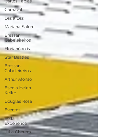
Carlos Tapias
Carnaval
Lez a Lez
Mariana Salum
Bressan
Cabeleireiros
Florianópolis
Star Beatles
Bressan
Cabeleireiros
Arthur Afonso
Escola Helen
Keller
Douglas Rosa
Eventos
Bella
Experience
Júlia Cherem