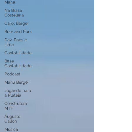
Mané
Na Brasa
Costelaria
Carol Berger
Beer and Pork
Davi Paes e
Lima
Contabilidade
Base
Contabilidade
Podcast
Manu Berger
Jogando para
a Plateia
Construtora
MTF
Augusto
Gallon
Música