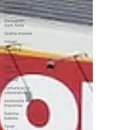
Associação
Catarinense de
Imprensa
Dartagnan
Sant Anna
Gralha Imóveis
Valuez
Becker &
Salum
Advogados
Débora
Cadore
SINDAF
comunicação
corporativa
assessoria de
imprensa
Sabrina
Isabela
Fever