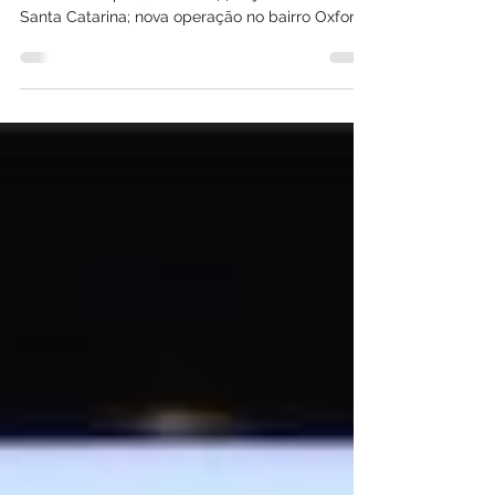
Rede de atacarejo do Grupo Pereira atinge 75
unidades no país, sendo a 44ª loja do Fort em
Santa Catarina; nova operação no bairro Oxford
inaugura dia 6 de maio