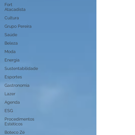
Fort
Atacadista
Cultura
Grupo Pereira
Saúde
Beleza
Moda
Energia
Sustentabilidade
Esportes
Gastronomia
Lazer
Agenda
ESG
Procedimentos
Estéticos
Boteco Zé