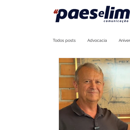
Todos posts
Advocacia
Aniver
Assessoria de Imprensa
Fort
Sustentabilidade
Esportes
Boteco Zé Mané
Na Brasa Co