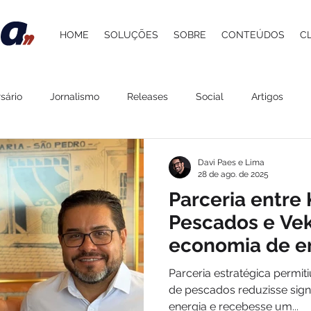
HOME
SOLUÇÕES
SOBRE
CONTEÚDOS
C
sário
Jornalismo
Releases
Social
Artigos
 Atacadista
Cultura
Grupo Pereira
Saúde
Belez
Davi Paes e Lima
28 de ago. de 2025
Parceria entre
Gastronomia
Lazer
Agenda
ESG
Procedime
Pescados e Vek
economia de e
impacto ambien
stelaria
Carol Berger
Beer and Pork
Davi Paes e Li
Parceria estratégica permit
em Itajaí
de pescados reduzisse sign
energia e recebesse um...