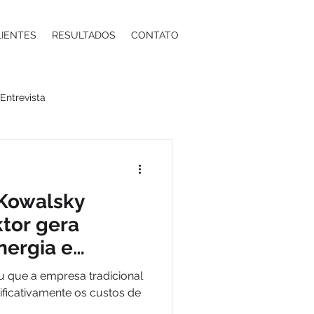
LIENTES
RESULTADOS
CONTATO
Entrevista
a
Moda
Energia
 Kowalsky
ntos Estéticos
tor gera
nergia e
tal positivo
ma
Contabilidade
iu que a empresa tradicional
ificativamente os custos de