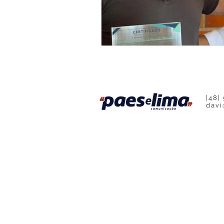
Base Contabilidade
Podcast
|48|
davi