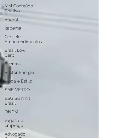
MM Conteúdo
Criativo
Pocket
Itapema
Gessele
Empreendimentos
Brasil Low
Carb
Eventos
Vektor Energia
Moda e Estilo
SAIE VETRO
ESG Summit
Brazil
ONDM
vagas de
emprego
Advogado