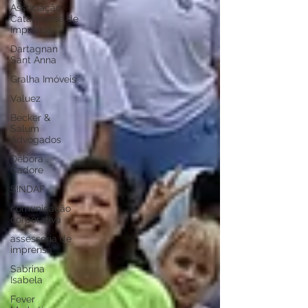
Associação
Catarinense de
Imprensa
Dartagnan
Sant Anna
Gralha Imóveis
Valuez
Becker &
Salum
Advogados
Débora
Cadore
SINDAF
comunicação
corporativa
assessoria de
imprensa
Sabrina
Isabela
Fever