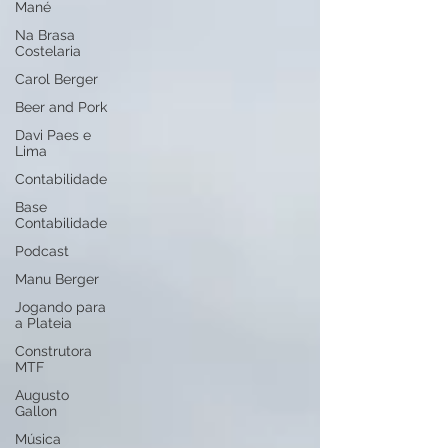
Mané
Na Brasa
Costelaria
Carol Berger
Beer and Pork
Davi Paes e
Lima
Contabilidade
Base
Contabilidade
Podcast
Manu Berger
Jogando para
a Plateia
Construtora
MTF
Augusto
Gallon
Música