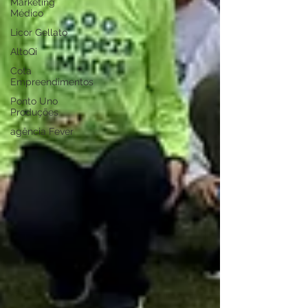
Marketing
Médico
Licor Gellato
AltoQi
Cota
Empreendimentos
Ponto Uno
Produções
agência Fever