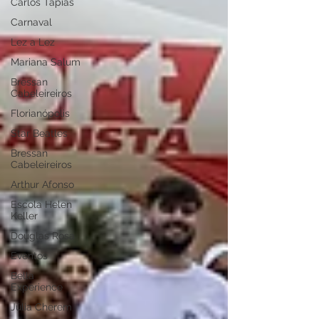
Carlos Tapias
Carnaval
Lez a Lez
Mariana Salum
Bressan
Cabeleireiros
Florianópolis
Star Beatles
Bressan
Cabeleireiros
Arthur Afonso
Escola Helen
Keller
Douglas Rosa
Eventos
Bella
Experience
Júlia Cherem