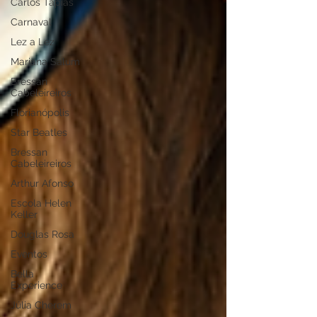
Carlos Tapias
Carnaval
Lez a Lez
Mariana Salum
Bressan
Cabeleireiros
Florianópolis
Star Beatles
Bressan
Cabeleireiros
Arthur Afonso
Escola Helen
Keller
Douglas Rosa
Eventos
Bella
Experience
Júlia Cherem