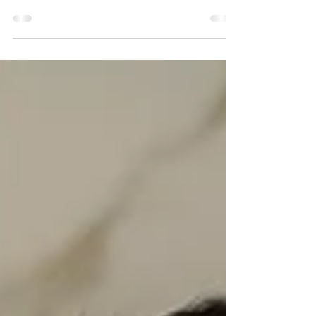
São Paulo
Técnicas coreanas inovadoras e lançamentos
em produtos e tratamentos estavam entre os
destaques da programação