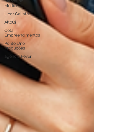
Marketing
Médico
Licor Gellato
AltoQi
Cota
Empreendimentos
Ponto Uno
Produções
agência Fever