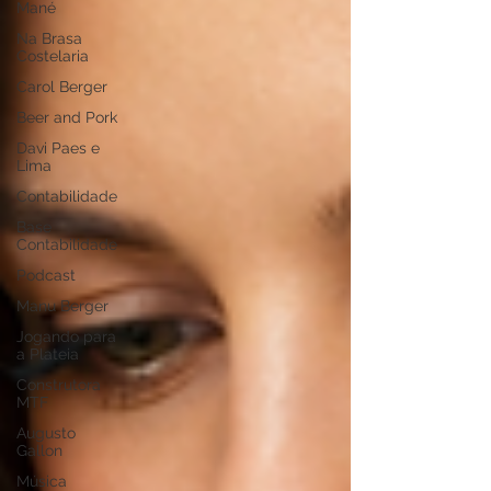
Mané
Na Brasa
Costelaria
Carol Berger
Beer and Pork
Davi Paes e
Lima
Contabilidade
Base
Contabilidade
Podcast
Manu Berger
Jogando para
a Plateia
Construtora
MTF
Augusto
Gallon
Música