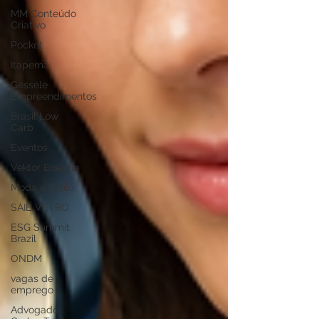
MM Conteúdo
Criativo
Pocket
Itapema
Gessele
Empreendimentos
Brasil Low
Carb
Eventos
Vektor Energia
Moda e Estilo
SAIE VETRO
ESG Summit
Brazil
ONDM
vagas de
emprego
Advogado