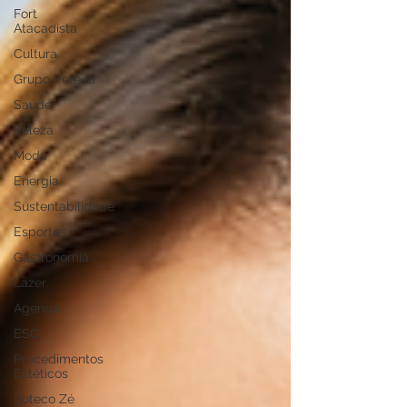
Fort
Atacadista
Cultura
Grupo Pereira
Saúde
Beleza
Moda
Energia
Sustentabilidade
Esportes
Gastronomia
Lazer
Agenda
ESG
Procedimentos
Estéticos
Boteco Zé