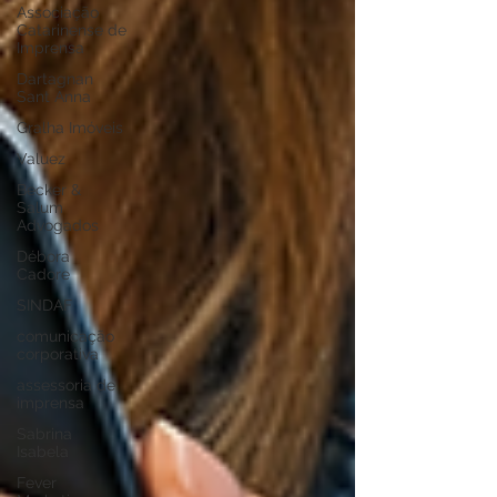
Associação
Catarinense de
Imprensa
Dartagnan
Sant Anna
Gralha Imóveis
Valuez
Becker &
Salum
Advogados
Débora
Cadore
SINDAF
comunicação
corporativa
assessoria de
imprensa
Sabrina
Isabela
Fever