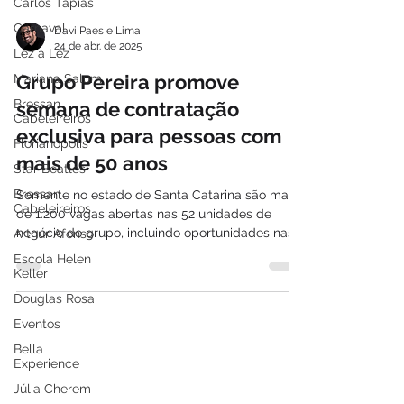
Carlos Tapias
Carnaval
Lez a Lez
Davi Paes e Lima
Mariana Salum
24 de abr. de 2025
Bressan
Grupo Pereira promove
Cabeleireiros
semana de contratação
Florianópolis
exclusiva para pessoas com
Star Beatles
mais de 50 anos
Bressan
Cabeleireiros
Somente no estado de Santa Catarina são mais
Arthur Afonso
de 1.200 vagas abertas nas 52 unidades de
Escola Helen
negócio do grupo, incluindo oportunidades nas
Keller
lojas Fort Atacadista, Comper e Farmácia
Douglas Rosa
SempreFort; inscrições são válidas de 28 de
abril a 3 de maio
Eventos
Bella
Experience
Júlia Cherem