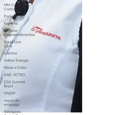
MM Conteúdo
Criativo
Pocket
Itapema
Gessele
Empreendimentos
Brasil Low
Carb
Eventos
Vektor Energia
Moda e Estilo
SAIE VETRO
ESG Summit
Brazil
ONDM
vagas de
emprego
Advogado