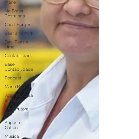
Mané
Na Brasa
Costelaria
Carol Berger
Beer and Pork
Davi Paes e
Lima
Contabilidade
Base
Contabilidade
Podcast
Manu Berger
Jogando para
a Plateia
Construtora
MTF
Augusto
Gallon
Música