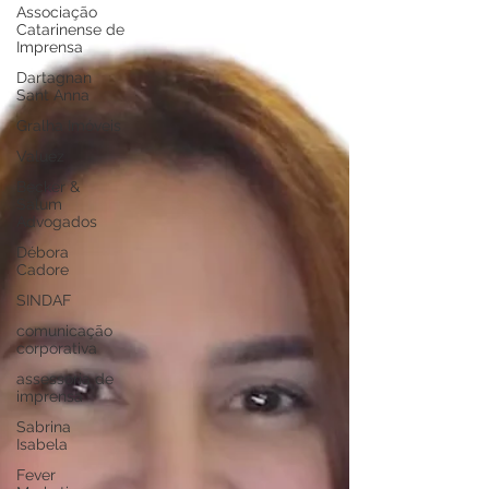
Associação
Catarinense de
Imprensa
Dartagnan
Sant Anna
Gralha Imóveis
Valuez
Becker &
Salum
Advogados
Débora
Cadore
SINDAF
comunicação
corporativa
assessoria de
imprensa
Sabrina
Isabela
Fever