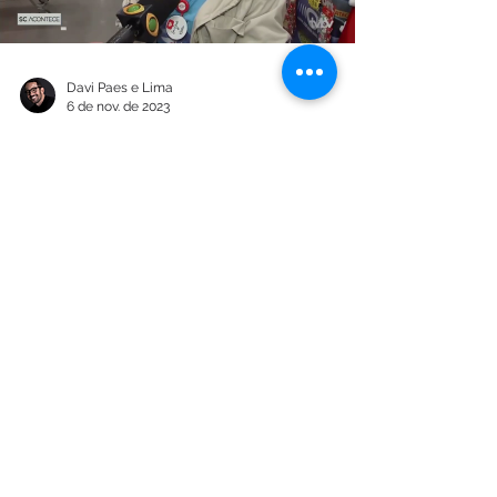
Load video
Davi Paes e Lima
6 de nov. de 2023
Geração de empregos em
Florianópolis é destaque na
TVBV (Band SC)
Em matéria exibida pela TVBV (afiliada Band TV
para Santa Catarina) nesta segunda-feira
(06/11), colaboradores do Fort Atacadista
falam...