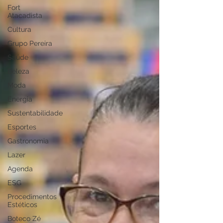
Fort
Atacadista
Cultura
Grupo Pereira
Saúde
Beleza
Moda
Energia
Sustentabilidade
Esportes
Gastronomia
Lazer
Agenda
ESG
Procedimentos
Estéticos
Boteco Zé