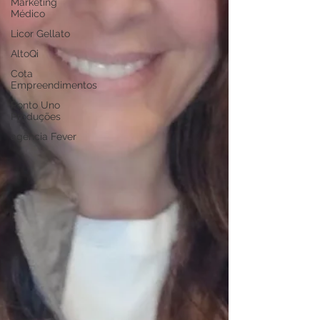
Marketing
Médico
Licor Gellato
AltoQi
Cota
Empreendimentos
Ponto Uno
Produções
agência Fever