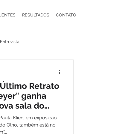
LIENTES
RESULTADOS
CONTATO
Entrevista
a
Moda
Energia
 Último Retrato
ntos Estéticos
eyer" ganha
ova sala do
Niemeye
ma
Contabilidade
 Paula Klien, em exposição
 do Olho, também está no
”...