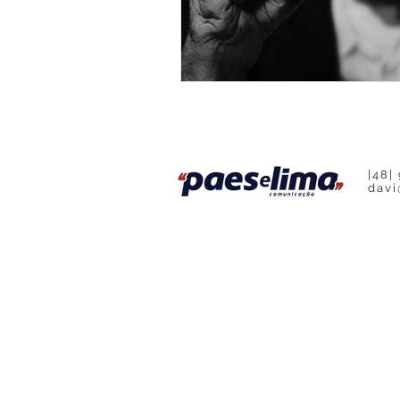
Base Contabilidade
Podcast
|48|
davi