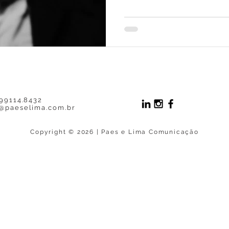
 99114.8432
@paeselima.com.br
Copyright © 2026 | Paes e Lima Comunicação