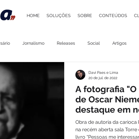
HOME
SOLUÇÕES
SOBRE
CONTEÚDOS
C
sário
Jornalismo
Releases
Social
Artigos
 Atacadista
Cultura
Grupo Pereira
Saúde
Belez
Davi Paes e Lima
20 de jul. de 2022
A fotografia "O
Gastronomia
Lazer
Agenda
ESG
Procedime
de Oscar Niem
destaque em n
Museu Oscar 
stelaria
Carol Berger
Beer and Pork
Davi Paes e Li
Obra de autoria da carioca
na recém aberta sala Torre
livro “Pessoas me interessam