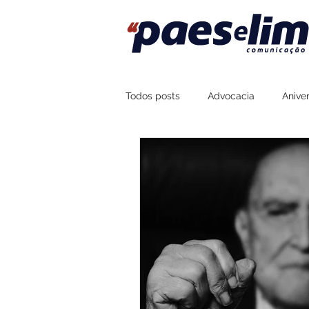
Todos posts
Advocacia
Aniver
Assessoria de Imprensa
Fort
Sustentabilidade
Esportes
Boteco Zé Mané
Na Brasa Co