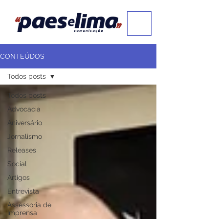
CONTEÚDOS
Todos posts
Todos posts
Advocacia
Aniversário
Jornalismo
Releases
Social
Artigos
Entrevista
Assessoria de
Imprensa