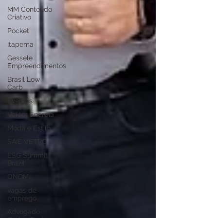
MM Conteúdo
Criativo
Pocket
Itapema
Gessele
Empreendimentos
Brasil Low
Carb
Eventos
Vektor Energia
Moda e Estilo
SAIE VETRO
ESG Summit
Brazil
ONDM
vagas de
emprego
Advogado