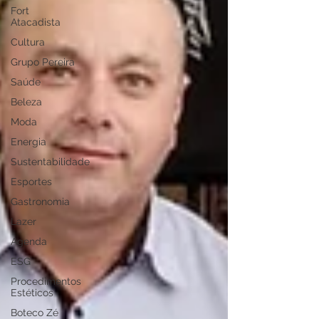
Fort
Atacadista
Cultura
Grupo Pereira
Saúde
Beleza
Moda
Energia
Sustentabilidade
Esportes
Gastronomia
Lazer
Agenda
ESG
Procedimentos
Estéticos
Boteco Zé