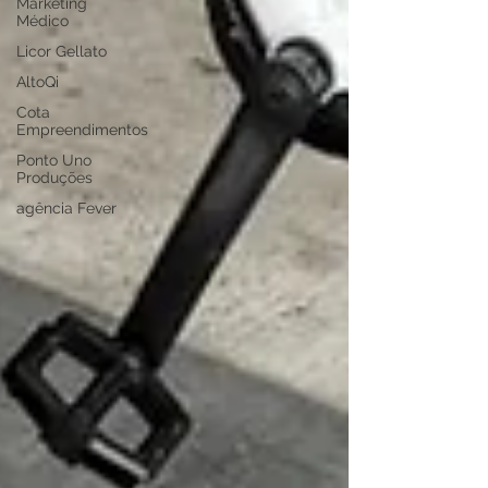
Marketing
Médico
Licor Gellato
AltoQi
Cota
Empreendimentos
Ponto Uno
Produções
agência Fever