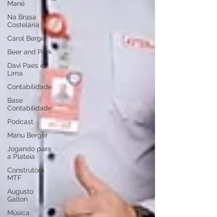
Mané
Na Brasa
Costelaria
Carol Berger
Beer and Pork
Davi Paes e
Lima
Contabilidade
Base
Contabilidade
Podcast
Manu Berger
Jogando para
a Plateia
Construtora
MTF
Augusto
Gallon
Música