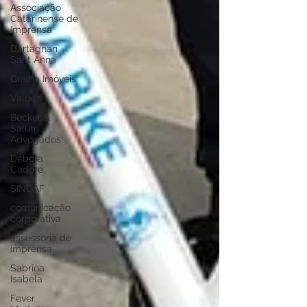
Associação
Catarinense de
Imprensa
Dartagnan
Sant Anna
Gralha Imóveis
Valuez
Becker &
Salum
Advogados
Débora
Cadore
SINDAF
comunicação
corporativa
assessoria de
imprensa
Sabrina
Isabela
Fever