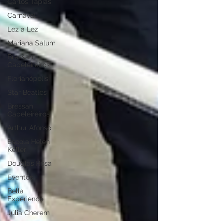
Carlos Tapias
Carnaval
Lez a Lez
Mariana Salum
Bressan
Cabeleireiros
Florianópolis
Star Beatles
Bressan
Cabeleireiros
Arthur Afonso
Escola Helen
Keller
Douglas Rosa
Eventos
Bella
Experience
Júlia Cherem