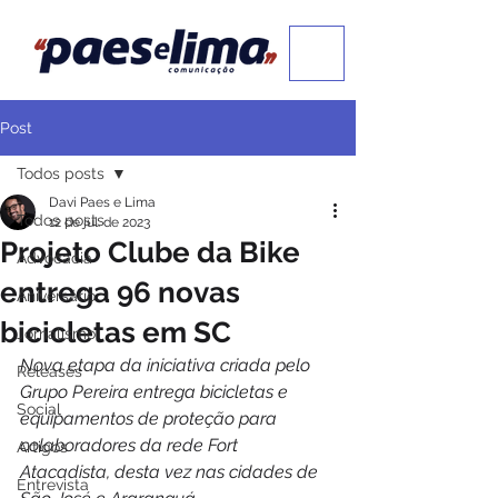
Post
Todos posts
Davi Paes e Lima
Todos posts
12 de jul. de 2023
Projeto Clube da Bike
Advocacia
entrega 96 novas
Aniversário
bicicletas em SC
Jornalismo
Nova etapa da iniciativa criada pelo 
Releases
Grupo Pereira entrega bicicletas e 
Social
equipamentos de proteção para 
colaboradores da rede Fort 
Artigos
Atacadista, desta vez nas cidades de 
Entrevista