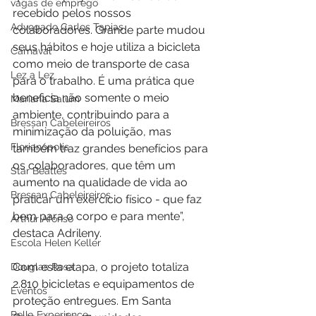
vagas de emprego
recebido pelos nossos 
Advogado Carlos Tapias
colaboradores. Grande parte mudou 
seus hábitos e hoje utiliza a bicicleta 
Carnaval
como meio de transporte de casa 
Lez a Lez
para o trabalho. É uma prática que 
beneficia não somente o meio 
Mariana Salum
ambiente, contribuindo para a 
Bressan Cabeleireiros
minimização da poluição, mas 
Florianópolis
também traz grandes benefícios para 
os colaboradores, que têm um 
Star Beatles
aumento na qualidade de vida ao 
Bressan Cabeleireiros
praticar um exercício físico - que faz 
bem para o corpo e para mente”, 
Arthur Afonso
destaca Adrileny.
Escola Helen Keller
Com esta etapa, o projeto totaliza 
Douglas Rosa
2.810 bicicletas e equipamentos de 
Eventos
proteção entregues. Em Santa 
Bella Experience