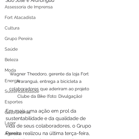
São José e Araranguá
Assessoria de Imprensa
Fort Atacadista
Cultura
Grupo Pereira
Saúde
Beleza
Moda
Wagner Theodoro, gerente da loja Fort 
Energia
Araranguá, entrega a bicicleta a 
colaboradores que aderiram ao projeto 
Sustentabilidade
Clube da Bike (foto: Divulgação)
Esportes
Em mais uma ação em prol da 
Gastronomia
sustentabilidade e da qualidade de 
Lazer
vida de seus colaboradores, o Grupo 
Pereira realizou na última terça-feira, 
Agenda