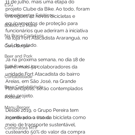
11 de julho, mais uma etapa do 
ESG
projeto Clube da Bike. Ao todo, foram 
Procedimentos Estéticos
entregues 42 novas bicicletas e 
equipamentos de proteção para 
Boteco Zé Mané
funcionários que aderiram à iniciativa 
Na Brasa Costelaria
na loja Fort Atacadista Araranguá, no 
Sul do estado. 
Carol Berger
Beer and Pork
Já na próxima semana, no dia 18 de 
Davi Paes e Lima
julho, mais 54 colaboradores da 
unidade Fort Atacadista do bairro 
Contabilidade
Areias, em São José, na Grande 
Base Contabilidade
Florianópolis, serão contemplados 
pelo projeto.
Podcast
Manu Berger
Desde 2019, o Grupo Pereira tem 
incentivado o uso da bicicleta como 
Jogando para a Plateia
meio de transporte sustentável, 
Construtora MTF
custeando 50% do valor da compra 