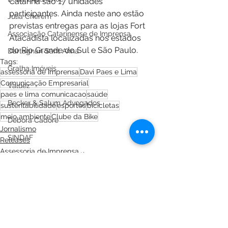
Catarina são 17 unidades 
participantes. Ainda neste ano estão 
Júlia Cherem
previstas entregas para as lojas Fort 
Associação Catarinense de Imprensa
Atacadista localizadas nos estados 
do Rio Grande do Sul e São Paulo.
Dartagnan Sant Anna
Tags:
Gralha Imóveis
assessoria de imprensa
Davi Paes e Lima
Comunicação Empresarial
Valuez
paes e lima comunicacao
saúde
Becker & Salum Advogados
sustentabilidade
esportes
bicicletas
meio ambiente
Clube da Bike
Débora Cadore
Jornalismo
SINDAF
Releases
Assessoria de Imprensa
comunicação corporativa
assessoria de imprensa
Sabrina Isabela
Fever Marketing Médico
Licor Gellato