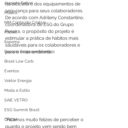
Augusto Gallon
da bicicleta e dos equipamentos de 
segurança para seus colaboradores. 
Música
De acordo com Adrileny Constantino, 
MM Conteúdo Criativo
coordenadora de ESG do Grupo 
Pereira, o propósito do projeto é 
Pocket
estimular a prática de hábitos mais 
Itapema
saudáveis para os colaboradores e 
Gessele Empreendimentos
para o meio ambiente.
Brasil Low Carb
Eventos
Vektor Energia
Moda e Estilo
SAIE VETRO
ESG Summit Brazil
“Ficamos muito felizes de perceber o 
ONDM
quanto o projeto vem sendo bem 