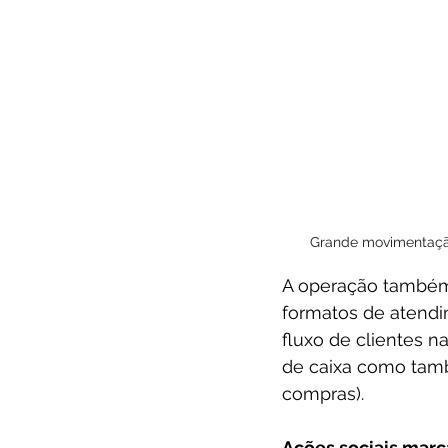
Grande movimentação
A operação também 
formatos de atend
fluxo de clientes n
de caixa como també
compras).
Ações sociais mar