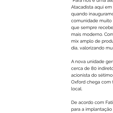
“Para nós é uma ale
Atacadista aqui em 
quando inauguramo
comunidade muito g
que sempre recebem
mais moderno. Com
mix amplo de produ
dia, valorizando mu
A nova unidade ger
cerca de 80 indiret
acionista do sétimo
Oxford chega com f
local. 
De acordo com Fatim
para a implantação