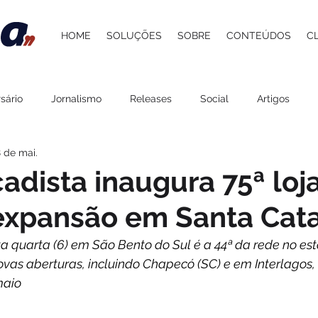
HOME
SOLUÇÕES
SOBRE
CONTEÚDOS
C
sário
Jornalismo
Releases
Social
Artigos
 de mai.
 Atacadista
Cultura
Grupo Pereira
Saúde
Belez
cadista inaugura 75ª loj
expansão em Santa Cata
Gastronomia
Lazer
Agenda
ESG
Procedime
 quarta (6) em São Bento do Sul é a 44ª da rede no est
ovas aberturas, incluindo Chapecó (SC) e em Interlagos, 
stelaria
Carol Berger
Beer and Pork
Davi Paes e Li
maio