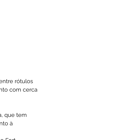
ntre rótulos 
ento com cerca 
a, que tem 
nto à 