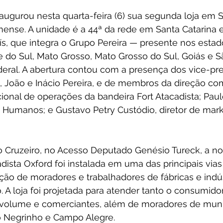
naugurou nesta quarta-feira (6) sua segunda loja em 
inense. A unidade é a 44ª da rede em Santa Catarina e
ís, que integra o Grupo Pereira — presente nos estad
e do Sul, Mato Grosso, Mato Grosso do Sul, Goiás e S
deral. A abertura contou com a presença dos vice-pre
o, João e Inácio Pereira, e de membros da direção co
cional de operações da bandeira Fort Atacadista; Paul
s Humanos; e Gustavo Petry Custódio, diretor de mark
ro Cruzeiro, no Acesso Deputado Genésio Tureck, a n
ista Oxford foi instalada em uma das principais vias
ão de moradores e trabalhadores de fábricas e indús
. A loja foi projetada para atender tanto o consumidor
 volume e comerciantes, além de moradores de muni
o Negrinho e Campo Alegre.