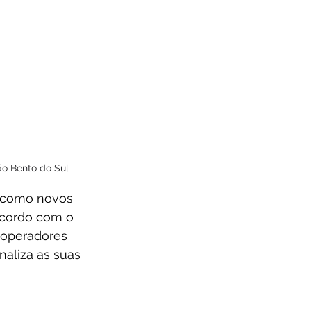
ão Bento do Sul
, como novos 
 acordo com o 
 operadores 
aliza as suas 