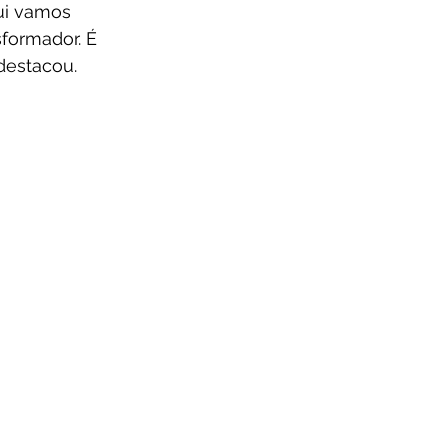
ui vamos 
sformador. É 
destacou.