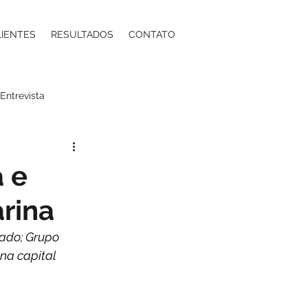
LIENTES
RESULTADOS
CONTATO
Entrevista
a
Moda
Energia
a e
rina
ntos Estéticos
ado; Grupo 
na capital 
ma
Contabilidade