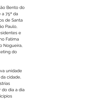
São Bento do 
 a 75ª da 
os de Santa 
ão Paulo, 
sidentes e 
mo Fatima 
o Nogueira, 
eting do 
ova unidade 
 da cidade, 
trias 
 do dia a dia 
cípios 