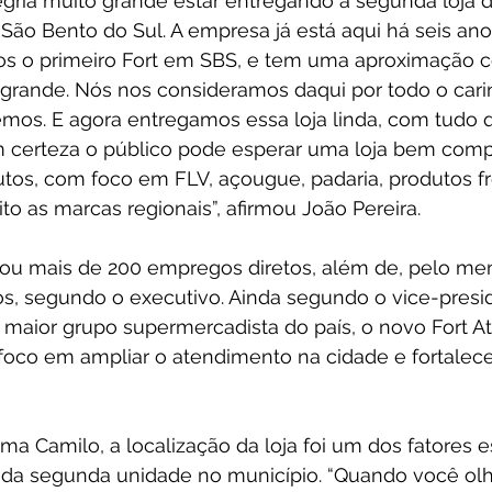
gria muito grande estar entregando a segunda loja d
São Bento do Sul. A empresa já está aqui há seis ano
s o primeiro Fort em SBS, e tem uma aproximação 
rande. Nós nos consideramos daqui por todo o cari
os. E agora entregamos essa loja linda, com tudo 
 certeza o público pode esperar uma loja bem comp
tos, com foco em FLV, açougue, padaria, produtos f
ito as marcas regionais”, afirmou João Pereira.
ou mais de 200 empregos diretos, além de, pelo men
os, segundo o executivo. Ainda segundo o vice-presi
 maior grupo supermercadista do país, o novo Fort At
oco em ampliar o atendimento na cidade e fortalece
a Camilo, a localização da loja foi um dos fatores e
 da segunda unidade no município. “Quando você ol