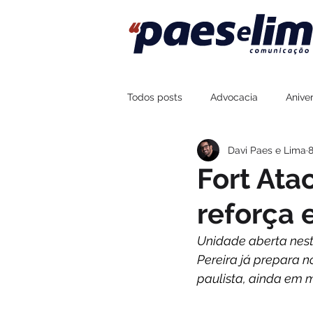
Todos posts
Advocacia
Aniver
Davi Paes e Lima
8
Assessoria de Imprensa
Fort
Fort Ata
reforça 
Sustentabilidade
Esportes
Unidade aberta nesta
Pereira já prepara n
Boteco Zé Mané
Na Brasa Co
paulista, ainda em 