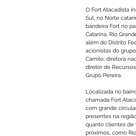
O Fort Atacadista i
Sul, no Norte catar
bandeira Fort no pa
Catarina, Rio Grand
além do Distrito Fe
acionistas do grup
Camilo, diretora na
diretor de Recurso
Grupo Pereira.
Localizada no bair
chamada Fort Atacad
com grande circulaç
presentes na região
quanto clientes de
próximos, como Ri