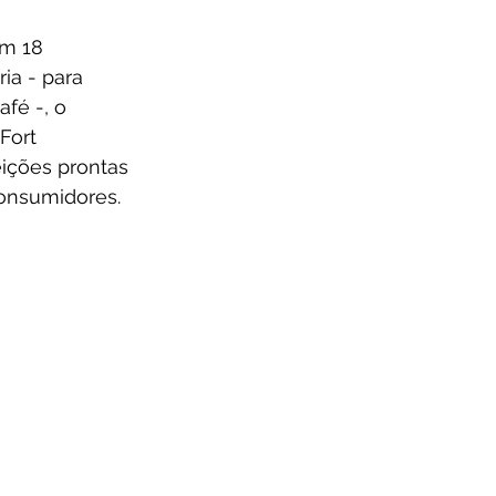
m 18 
ia - para 
fé -, o 
Fort 
ições prontas 
consumidores. 