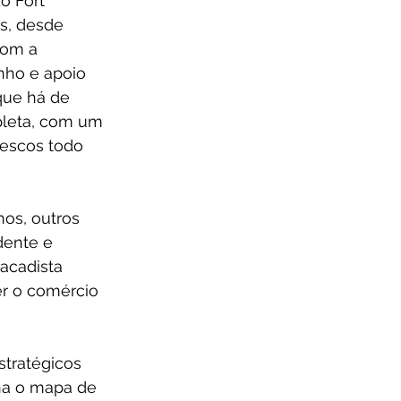
o Fort 
s, desde 
com a 
nho e apoio 
que há de 
leta, com um 
rescos todo 
os, outros 
dente e 
acadista 
r o comércio 
stratégicos 
ha o mapa de 