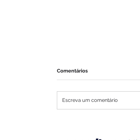
Comentários
Escreva um comentário
Banho quente, menos
protetor solar e pouca
hidratação: os erros que
podem prejudicar a pele e o