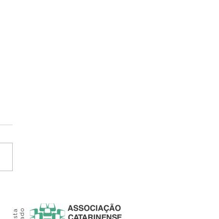
nnect Fortaleza reúne
 público e iniciativa
ada para acelerar a
sformação digital da