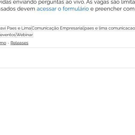
idas enviando perguntas ao vivo. As vagas são limita
ressados devem 
acessar o formulário
 e preencher com 
avi Paes e Lima
Comunicação Empresarial
paes e lima comunicacao
eventos
Webinar
smo
Releases