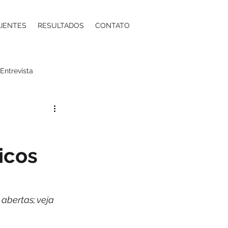
LIENTES
RESULTADOS
CONTATO
Entrevista
a
Moda
Energia
icos
ntos Estéticos
ma
Contabilidade
abertas; veja 