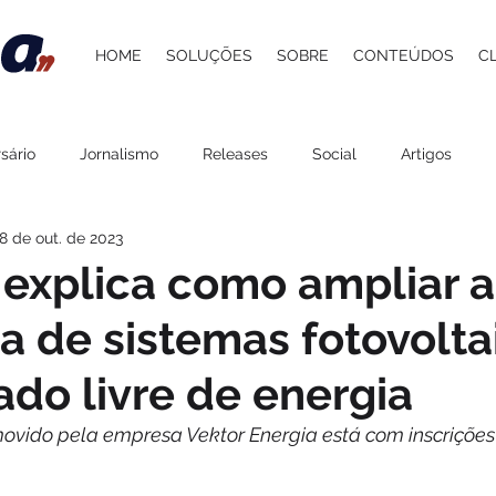
HOME
SOLUÇÕES
SOBRE
CONTEÚDOS
C
sário
Jornalismo
Releases
Social
Artigos
8 de out. de 2023
 Atacadista
Cultura
Grupo Pereira
Saúde
Belez
explica como ampliar a
 de sistemas fotovolta
Gastronomia
Lazer
Agenda
ESG
Procedime
do livre de energia
stelaria
Carol Berger
Beer and Pork
Davi Paes e Li
ovido pela empresa Vektor Energia está com inscrições 