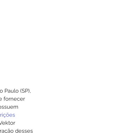
 Paulo (SP), 
e fornecer 
possuem 
rições 
Vektor 
eração desses 