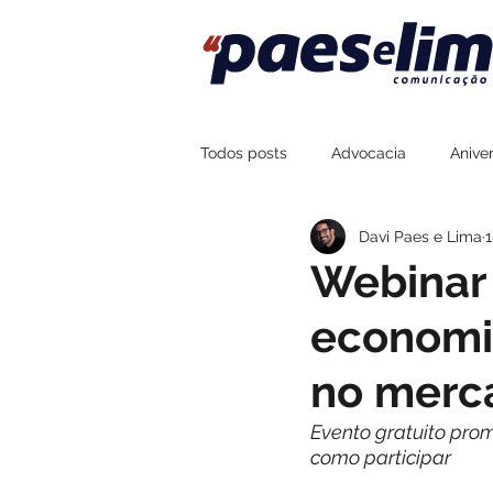
Todos posts
Advocacia
Aniver
Davi Paes e Lima
1
Assessoria de Imprensa
Fort
Webinar 
economia
Sustentabilidade
Esportes
no merca
Boteco Zé Mané
Na Brasa Co
Evento gratuito prom
como participar