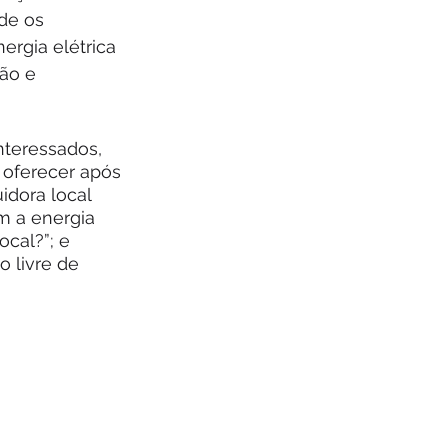
de os 
rgia elétrica 
ão e 
nteressados, 
 oferecer após 
idora local 
m a energia 
cal?”; e 
 livre de 