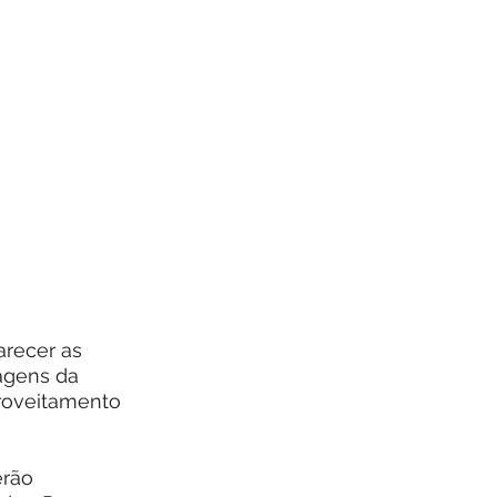
arecer as 
agens da 
roveitamento 
erão 