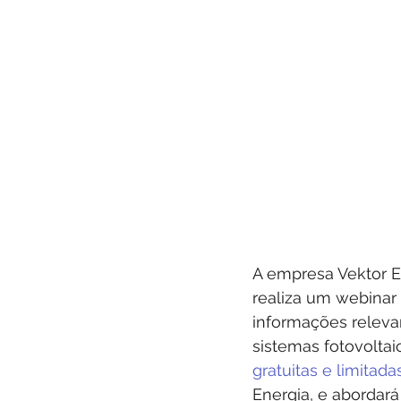
Base Contabilidade
Podcast
A empresa Vektor En
realiza um webinar 
informações releva
sistemas fotovolta
gratuitas e limitada
Energia, e abordar