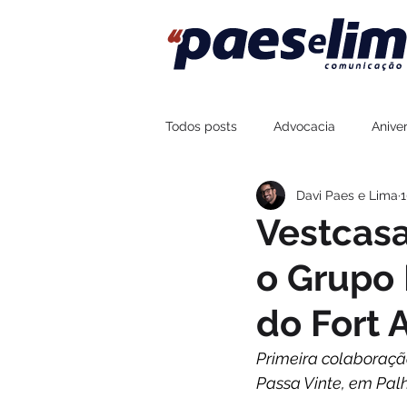
Todos posts
Advocacia
Aniver
Davi Paes e Lima
1
Assessoria de Imprensa
Fort
Vestcasa
o Grupo 
Sustentabilidade
Esportes
do Fort 
Boteco Zé Mané
Na Brasa Co
Primeira colaboraçã
Passa Vinte, em Palh