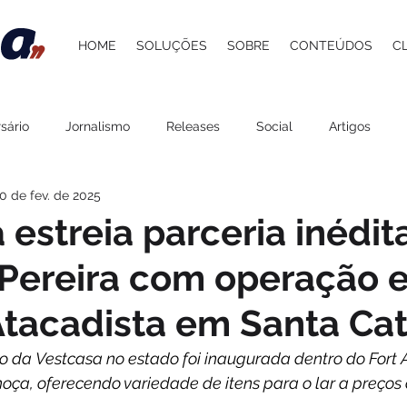
HOME
SOLUÇÕES
SOBRE
CONTEÚDOS
C
sário
Jornalismo
Releases
Social
Artigos
0 de fev. de 2025
 Atacadista
Cultura
Grupo Pereira
Saúde
Belez
 estreia parceria inédi
Pereira com operação e
Gastronomia
Lazer
Agenda
ESG
Procedime
Atacadista em Santa Cat
stelaria
Carol Berger
Beer and Pork
Davi Paes e Li
o da Vestcasa no estado foi inaugurada dentro do Fort 
oça, oferecendo variedade de itens para o lar a preços 