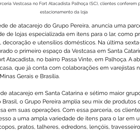
ceria Vestcasa no Fort Atacadista Palhoça (SC), clientes conferem 
estacionamento da loja
rede de atacarejo do Grupo Pereira, anuncia uma parce
e de lojas especializada em itens para o lar, como p
decoração e utensílios domésticos. Na última sexta-f
gurado o primeiro espaço da Vestcasa em Santa Catarin
ort Atacadista, no bairro Passa Vinte, em Palhoça. A a
casa, que já conta com colaborações em varejistas n
Minas Gerais e Brasília.
de atacarejo em Santa Catarina e sétimo maior grup
 Brasil, o Grupo Pereira amplia seu mix de produtos 
sa em suas operações. Com essa parceria, os cliente
esso a uma ampla variedade de itens para o lar em u
opos, pratos, talheres, edredons, lençóis, travesseiro