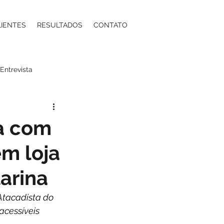
LIENTES
RESULTADOS
CONTATO
Entrevista
a
Moda
Energia
ta com
m loja
ntos Estéticos
arina
ma
Contabilidade
Atacadista do 
acessíveis