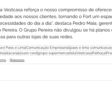
 a Vestcasa reforça o nosso compromisso de oferece
iedade aos nossos clientes, tornando o Fort um espa
cessidades do dia a dia”, destaca Pedro Maia, geren
Pereira. O Grupo Pereira não divulgou se há planos d
a para outras lojas de suas redes.
avi Paes e Lima
Comunicação Empresarial
paes e lima comunicacao
ina
atacarejo
vuon card
grupo supermercadista
Vestcasa
Palhoça
Pro
ismo
Releases