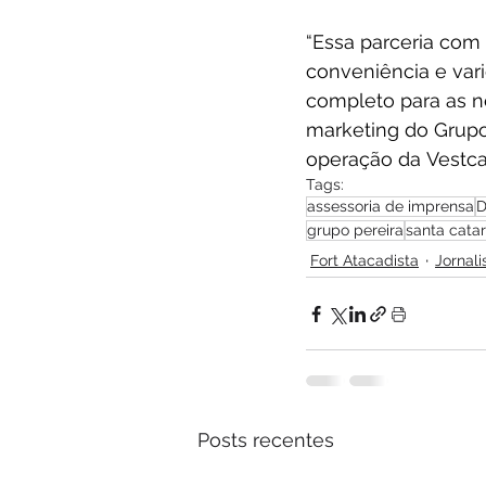
“Essa parceria com
conveniência e var
completo para as ne
marketing do Grupo 
operação da Vestcas
Tags:
assessoria de imprensa
D
grupo pereira
santa catar
Fort Atacadista
Jornal
Posts recentes