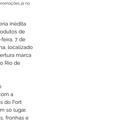
promoções já no 
ria inédita 
rodutos de 
eira, 7 de 
a, localizado 
bertura marca 
o Rio de 
o 
com a 
s do Fort 
m só lugar, 
s, fronhas e 