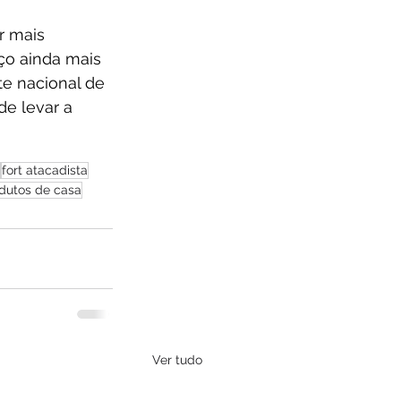
r mais 
ço ainda mais 
te nacional de 
e levar a 
fort atacadista
dutos de casa
Ver tudo